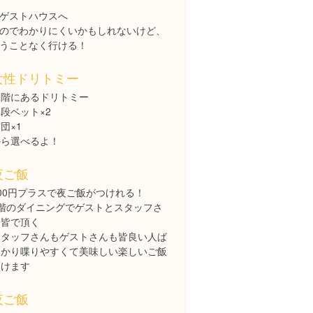
ゲストハウスへ
のでわかりにくいかもしれないけど、
うことなく行ける！
女性ドリトミー
二階にあるドリトミー
段ベット×2
団×1
から選べるよ！
夜ご飯
00円プラスで夜ご飯がつけれる！
1階のダイニングでゲストとスタッフさ
ん皆で頂く
スタッフさんもゲストさんも皆良い人ば
っかり喋りやすくて美味しい楽しいご飯
頂けます
夜ご飯