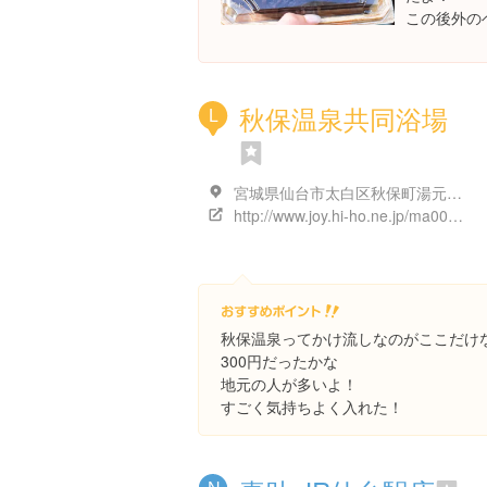
この後外の
秋保温泉共同浴場
L
宮城県仙台市太白区秋保町湯元薬師１００
http://www.joy.hi-ho.ne.jp/ma0011/T-Miyagi05.htm
秋保温泉ってかけ流しなのがここだけ
300円だったかな
地元の人が多いよ！
すごく気持ちよく入れた！