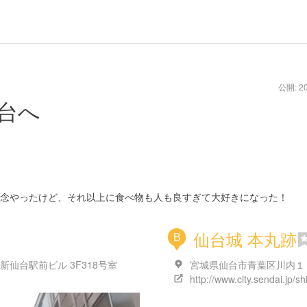
公開: 20
台へ
念やったけど、それ以上に食べ物も人も良すぎて大好きになった！
仙台城 本丸跡
B
仙台駅前ビル 3F318号室
宮城県仙台市青葉区川内１