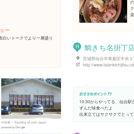
ョー
面白いトークでより一層盛り
鯛きち名掛丁
H
http://www.taiankichijitsu.c
10:30からやってる、仙台
ずんだ味食べたよ
出来立てはサクサクでとって
中村康一 Traveling all over Japan
Google