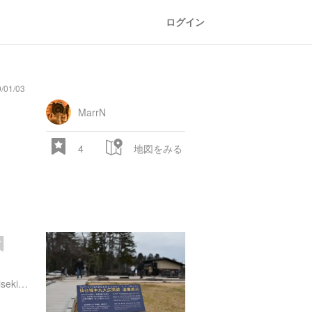
ログイン
/01/03
MarrN
4
地図をみる
http://www.city.sendai.jp/shisekichosa/kurashi/manabu/kyoiku/inkai/bunkazai/bunkazai/joseki/