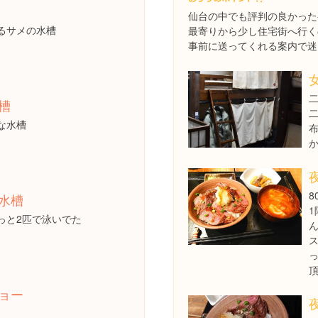
仙台の中でも評判の良かった
るサメの水槽
最寄りから少し住宅街へ行く
事前に送ってくれる案内で迷
槽
二
な水槽
布
8
水槽
っと2匹で泳いでた
ョー