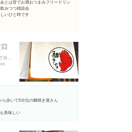
のあとは皆でお酒おつまみフリードリン
ク飲みつつ雑談会
楽しいひと時です
店
宮城県仙台市青葉区中央２丁目１-３０
om/
駅から歩いて5分位の鯛焼き屋さん
も美味しい