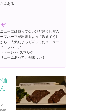
くさんある！
ピザ
メニューには載ってないけど違うピザの
ハーフハーフが出来るよって教えてくれ
たから、人気だよって言ってたメニュー
のハーフハーフ
ドットーレ×ビスマルク
ボリュームあって、美味しい！
本舗
たん
宮城県仙台市青葉区中央1-1-1 JR仙台駅 3Ｆ 牛たん通り内
http://tabelog.com/miyagi/A0401/A040101/4000171/