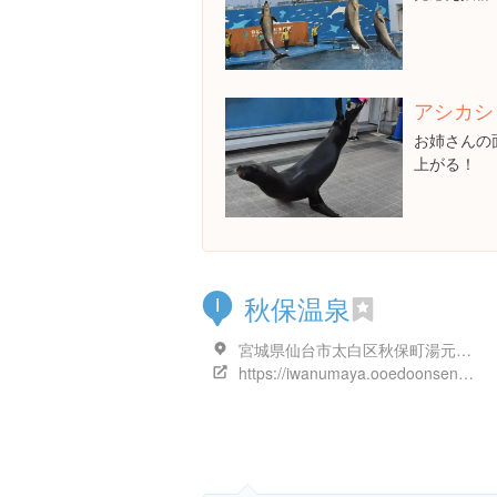
アシカシ
お姉さんの
上がる！
秋保温泉
I
宮城県仙台市太白区秋保町湯元薬師１０７ 秋保温泉 岩沼屋
https://iwanumaya.ooedoonsen.jp/