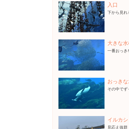
入口
下から見れ
大きな水
一番おっき
おっきな
その中でず
イルカシ
見応え抜群