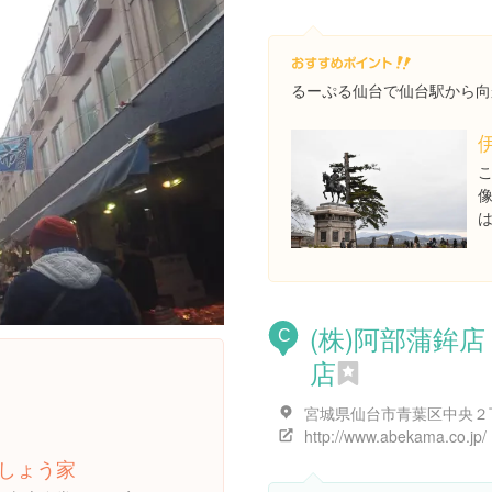
るーぷる仙台で仙台駅から向
(株)阿部蒲鉾店
C
店
http://www.abekama.co.jp/
しょう家