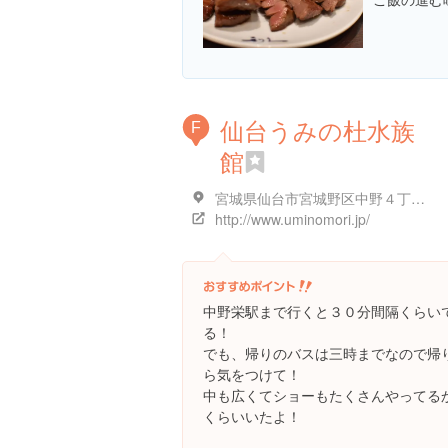
仙台うみの杜水族
F
館
宮城県仙台市宮城野区中野４丁目６
http://www.uminomori.jp/
中野栄駅まで行くと３０分間隔くらい
る！
でも、帰りのバスは三時までなので帰
ら気をつけて！
中も広くてショーもたくさんやってる
くらいいたよ！