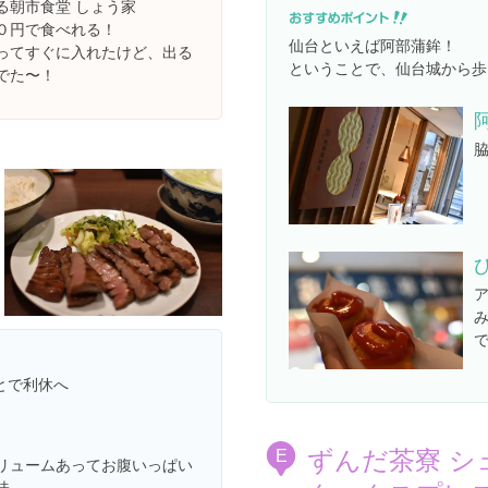
る朝市食堂 しょう家
０円で食べれる！
仙台といえば阿部蒲鉾！
に行ってすぐに入れたけど、出る
ということで、仙台城から歩
でた〜！
とで利休へ
ずんだ茶寮 シ
E
リュームあってお腹いっぱい
味