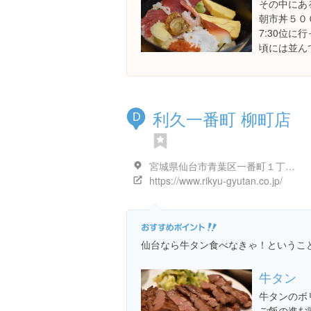
その中にあ
朝市丼５０
7:30位
頃には並ん
利久一番町 柳町店
D
宮城県仙台市青葉区一番町１丁目１０-１
https://www.rikyu-gyutan.co.jp/
仙台なら牛タン食べなきゃ！というこ
牛タン
牛タンのボ
ご飯の進む