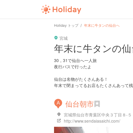
Holiday トップ
年末に牛タンの仙台へ
宮城
年末に牛タンの仙
30，31で仙台へ一人旅
夜行バスで行ったよ
仙台は名物がたくさんある！
年末で閉まってるお店もたくさんあって残
仙台朝市
A
宮城県仙台市青葉区中央３丁目８-５ 新
http://www.sendaiasaichi.com/