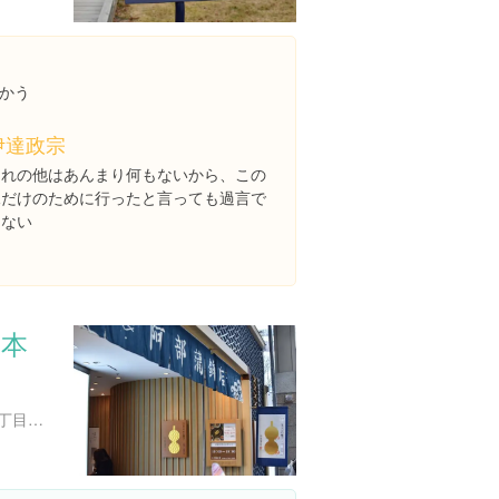
かう
伊達政宗
これの他はあんまり何もないから、この
像だけのために行ったと言っても過言で
はない
 本
宮城県仙台市青葉区中央２丁目３-１８ 阿部蒲鉾店本社ビル