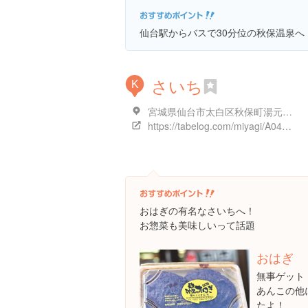
仙台駅からバスで30分位の秋保温泉へ
さいち
K
宮城県仙台市太白区秋保町湯元薬師２３
https://tabelog.com/miyagi/A0401/A040105/4002202/
おはぎの有名なさいちへ！
お惣菜も美味しいって話題
おはぎ
無事ゲット
あんこの他
たよ！