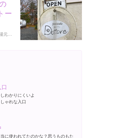
森の
トー
宮城県仙台市太白区秋保町湯元釜土１
入口
少しわかりにくいよ
おしゃれな入口
中
本当に使われてたのかな？思うものもた