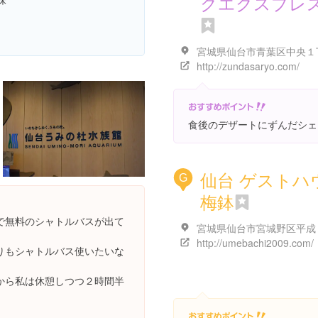
クエクスプレ
http://zundasaryo.com/
食後のデザートにずんだシェ
仙台 ゲストハ
G
梅鉢
で無料のシャトルバスが出て
http://umebachi2009.com/
りもシャトルバス使いたいな
から私は休憩しつつ２時間半