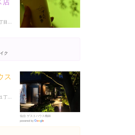
ス店
宮城県仙台市青葉区中央１丁目１-１ 仙台駅 2F
イク
ウス
宮城県仙台市宮城野区平成１丁目３-１４
仙台 ゲストハウス梅鉢
Google
Places