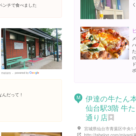
ベンチで食べました
mataro
Google
Places
なんだって！
伊達の牛たん
M
仙台駅3階 牛
通り店