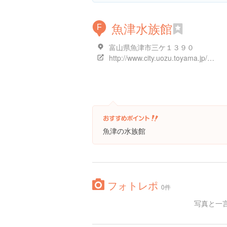
魚津水族館
F
富山県魚津市三ケ１３９０
http://www.city.uozu.toyama.jp/suizoku/
魚津の水族館
フォトレポ
0件
写真と一