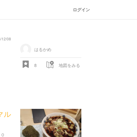
ログイン
/12/08
はるかめ
8
地図をみる
マル
２０