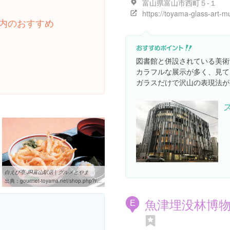
富山県富山市西町５-１
内のおすすめ
図書館と併設されている美術
カラフルな展示が多く、見て
ガラスだけで沢山の表現法が
白えび亭 JR富山駅店 | グルメとやま
出典：
gourmet-toyama.net/shop.php?recid=182106
魚津埋没林博
E