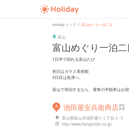
Holiday トップ
富山めぐり一泊二日
富山
富山めぐり一泊二
1日半で回れる富山たび
初日はガラス美術館
2日目は魚津へ。
富山で宿泊するなら、電車の半額券はお得
池田屋安兵衛商店
A
富山県富山市堤町通り１丁目３-５
http://www.hangontan.co.jp/