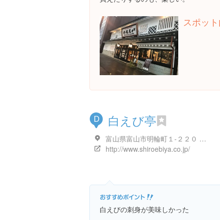
スポット
白えび亭
D
富山県富山市明輪町１-２２０ ＪＲ富山駅 １階 きときと市場とやマルシェ内
http://www.shiroebiya.co.jp/
白えびの刺身が美味しかった