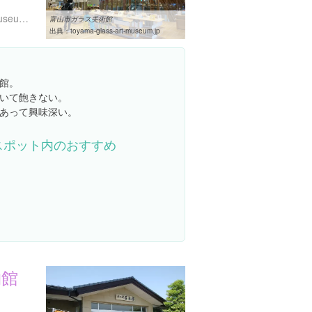
https://toyama-glass-art-museum.jp/
富山市ガラス美術館
出典：
toyama-glass-art-museum.jp
館。
いて飽きない。
あって興味深い。
スポット内のおすすめ
物館