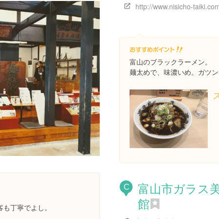
富山のブラックラーメン。
麺太めで、味濃いめ。ガツン
富山市ガラス
C
館
客も丁寧でよし。