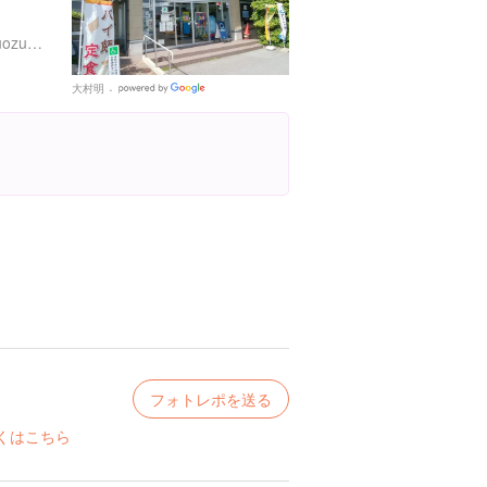
http://inoues.net/museum/uozu.html
大村明
Google
Places
フォトレポを送る
くはこちら