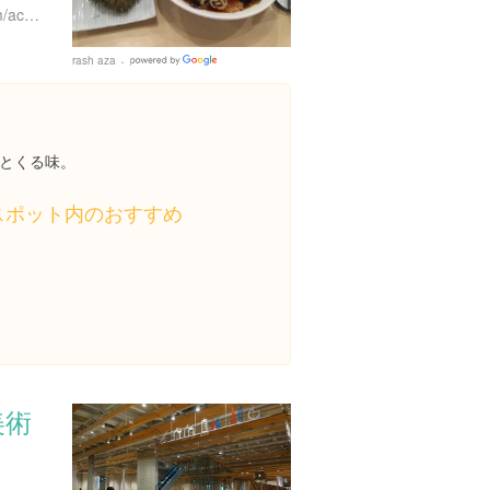
http://www.nisicho-taiki.com/access.html#toyamarusye
rash aza
Google
Places
とくる味。
スポット内のおすすめ
美術