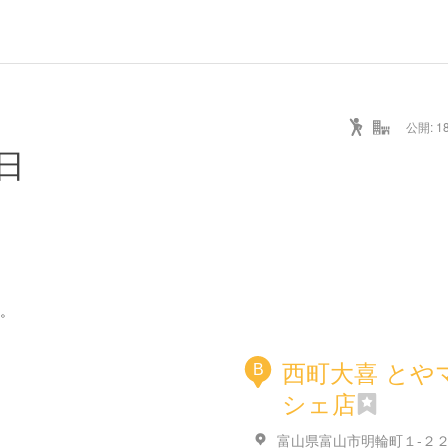
公開: 18
日
。
西町大喜 とや
B
シェ店
富山県富山市明輪町１-２