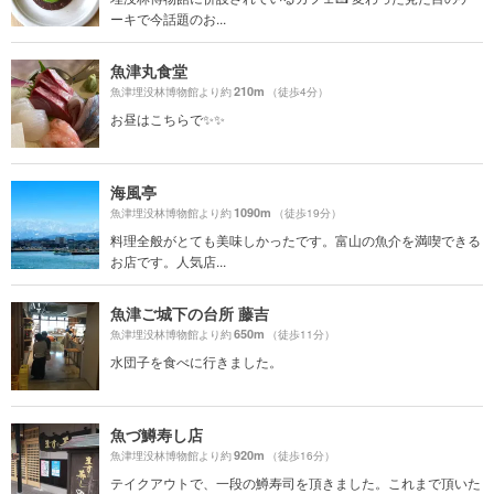
ーキで今話題のお...
魚津丸食堂
210m
魚津埋没林博物館より約
（徒歩4分）
お昼はこちらで✨✨
海風亭
1090m
魚津埋没林博物館より約
（徒歩19分）
料理全般がとても美味しかったです。富山の魚介を満喫できる
お店です。人気店...
魚津ご城下の台所 藤吉
650m
魚津埋没林博物館より約
（徒歩11分）
水団子を食べに行きました。
魚づ鱒寿し店
920m
魚津埋没林博物館より約
（徒歩16分）
テイクアウトで、一段の鱒寿司を頂きました。これまで頂いた