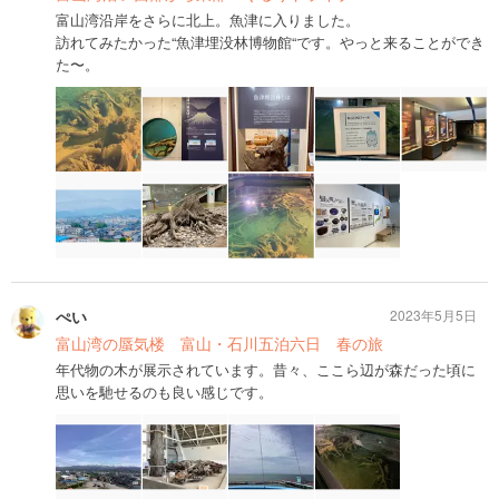
富山湾沿岸をさらに北上。魚津に入りました。
訪れてみたかった“魚津埋没林博物館“です。やっと来ることができ
た〜。
ぺい
2023年5月5日
富山湾の蜃気楼 富山・石川五泊六日 春の旅
年代物の木が展示されています。昔々、ここら辺が森だった頃に
思いを馳せるのも良い感じです。