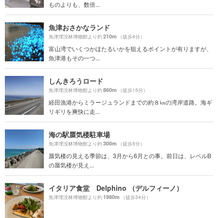
ものよりも、数倍...
魚津おさかなランド
210m
魚津埋没林博物館より約
（徒歩4分）
富山湾でいくつかほたるいかを狙えるポイントが有りますが、
魚津港もその一つ...
しんきろうロード
860m
魚津埋没林博物館より約
（徒歩15分）
経田漁港からミラージュランドまでの約８㎞の湾岸道路。海ギ
リギリを爽快に走...
海の駅蜃気楼駐車場
300m
魚津埋没林博物館より約
（徒歩5分）
蜃気楼の見える季節は、3月から6月との事。前日は、レベルB
の蜃気楼が見え...
イタリア食堂 Delphino （デルフィーノ）
1980m
魚津埋没林博物館より約
（徒歩34分）