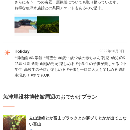
さらにもう一つの奇景、蜃気楼についても取り扱っています。
お得な魚津水族館との共同チケットもあるので是非。
Holiday
2022年10月9日
#博物館 #科学館 #展望台 #0歳･1歳･2歳の赤ちゃん(乳児･幼児)OK
#3歳･4歳･5歳･6歳(幼児)が楽しめる #小学生の子供が楽しめる #中
学生･高校生の子供が楽しめる #子供と一緒に大人も楽しめる #駐
車場あり #雨でもOK
魚津埋没林博物館周辺のおでかけプラン
立山連峰とか富山ブラックとか寒ブリとかが出てこな
い富山