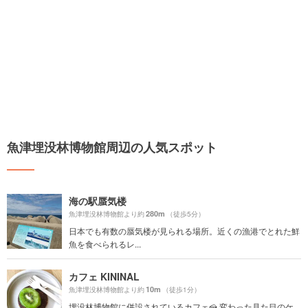
魚津埋没林博物館周辺の人気スポット
海の駅蜃気楼
280m
魚津埋没林博物館より約
（徒歩5分）
日本でも有数の蜃気楼が見られる場所。近くの漁港でとれた鮮
魚を食べられるレ...
カフェ KININAL
10m
魚津埋没林博物館より約
（徒歩1分）
埋没林博物館に併設されているカフェ🍰 変わった見た目のケ