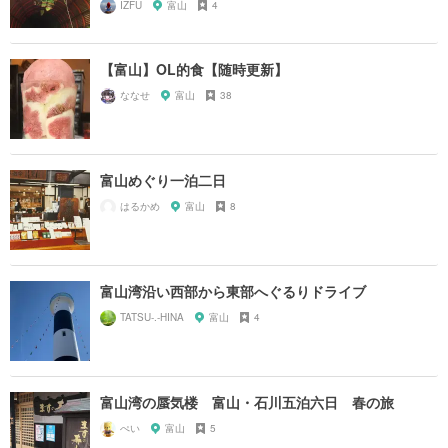
IZFU
富山
4
【富山】OL的食【随時更新】
ななせ
富山
38
富山めぐり一泊二日
はるかめ
富山
8
富山湾沿い西部から東部へぐるりドライブ
TATSU-.-HINA
富山
4
富山湾の蜃気楼 富山・石川五泊六日 春の旅
ぺい
富山
5