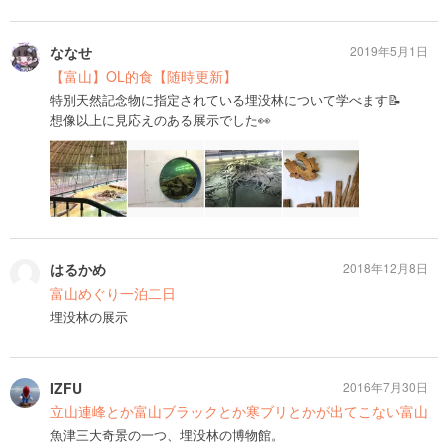
ななせ
2019年5月1日
【富山】OL的食【随時更新】
特別天然記念物に指定されている埋没林について学べます📝
想像以上に見応えのある展示でした👀
はるかめ
2018年12月8日
富山めぐり一泊二日
埋没林の展示
IZFU
2016年7月30日
立山連峰とか富山ブラックとか寒ブリとかが出てこない富山
魚津三大奇景の一つ、埋没林の博物館。