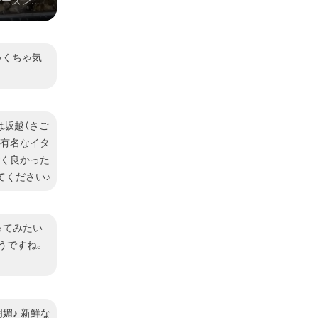
シーズンが
泊で地元食
期間があり
ゃくちゃ気
は坂越（さご
う有名なイタ
ごく良かった
てください♪
ってみたい
そうですね。
媚♪ 新鮮な