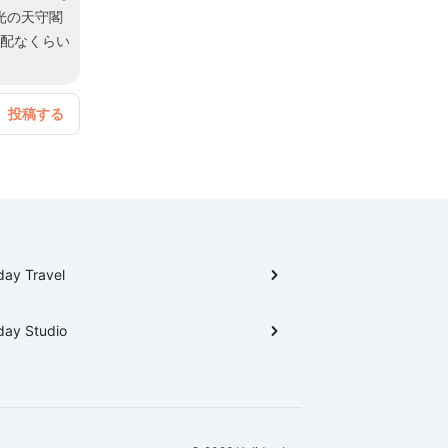
光の天守閣
心配なくらい
day Travel
day Studio