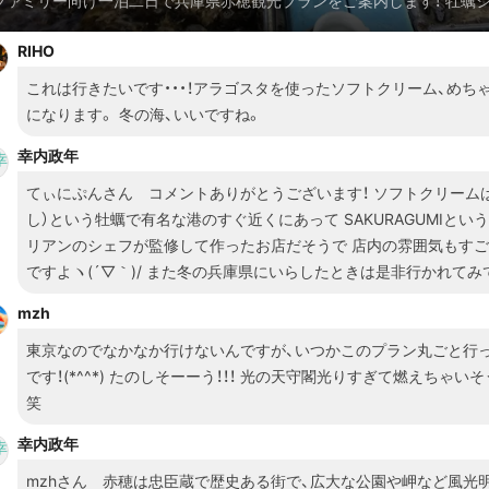
ファミリー向け一泊二日で兵庫県赤穂観光プランをご案内します！ 牡蠣
始まる１１月下旬、本格的な観光シーズンのはじまるこの季節 コテージ
RIHO
材を買い込んで楽しもう！ ※下記にご案内する『みかん狩り』はシーズン
ますm(_ _)m
これは行きたいです・・・！アラゴスタを使ったソフトクリーム、めち
になります。 冬の海、いいですね。
幸内政年
てぃにぷんさん コメントありがとうございます！ ソフトクリーム
し）という牡蠣で有名な港のすぐ近くにあって SAKURAGUMIとい
リアンのシェフが監修して作ったお店だそうで 店内の雰囲気もす
ですよヽ(´▽｀)/ また冬の兵庫県にいらしたときは是非行かれてみ
mzh
東京なのでなかなか行けないんですが、いつかこのプラン丸ごと行
です！(*^^*) たのしそーーう！！！ 光の天守閣光りすぎて燃えちゃい
笑
幸内政年
mzhさん 赤穂は忠臣蔵で歴史ある街で、広大な公園や岬など風光明