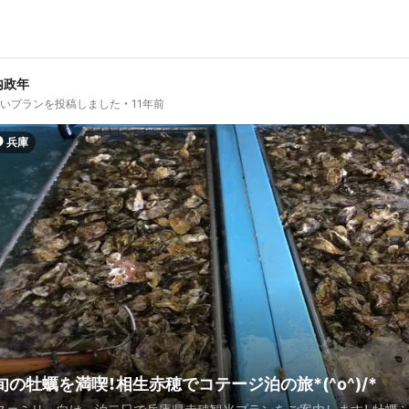
内政年
しいプランを投稿しました
11年前
兵庫
旬の牡蠣を満喫！相生赤穂でコテージ泊の旅*(^o^)/*