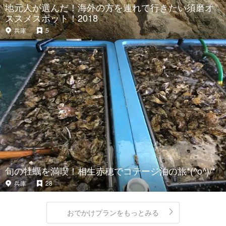
地元人が選んだ！海外の方を連れて行きたい須磨オ
ススメスポット！2018
兵庫
5
旬の牡蠣を満喫！相生赤穂でコテージ泊の旅*(^o^)/*
兵庫
28
おでかけプランをもっとみる