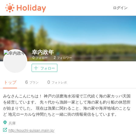
ログイン
幸内政年
0
2
フォロー
フォロワー
フォロー
6
0
トップ
プラン
フォトレポ
みなさんこんにちは！ 神戸の須磨海水浴場で三代続く海の家カッパ天国
を経営しています。 先々代から漁師一家として海の家も釣り船の休憩所
が始まりでした。 現在は漁業に関わること、海の家や海岸地域のことな
ど 地元ローカルな仲間たちと一緒に街の情報発信をしています。
兵庫
http://kouchi-suisan.main.jp/