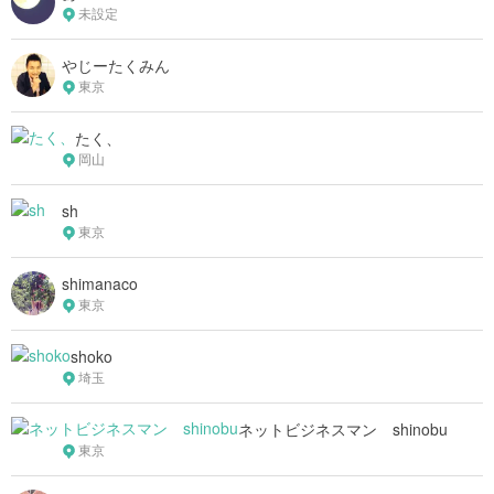
未設定
やじーたくみん
東京
たく、
岡山
sh
東京
shimanaco
東京
shoko
埼玉
ネットビジネスマン shinobu
東京