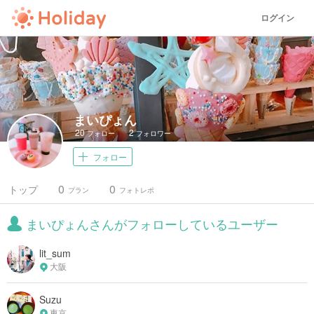
ログイン
まいぴょん
20
2
フォロー
フォロワー
フォロー
0
0
トップ
プラン
フォトレポ
まいぴょんさんがフォローしているユーザー
lit_sum
大阪
Suzu
東京