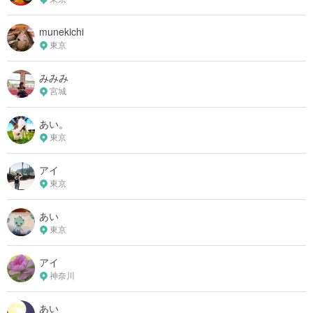
munekichi
東京
みみみ
宮城
あい。
東京
アイ
東京
あい
東京
アイ
神奈川
あい