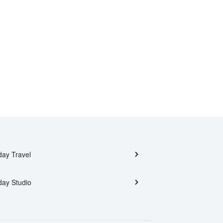
day Travel
day Studio