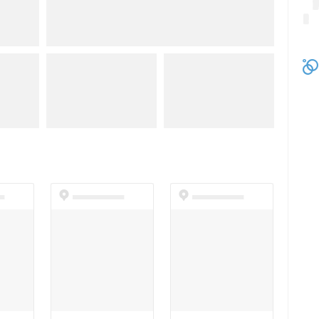
t
dummyspot
dummyspot