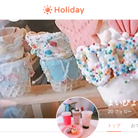
まいぴょ
20
フォロー
トップ
お