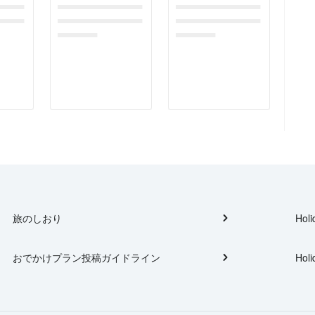
gefor
dummymessagefor
dummymessagefor
tplac
photoreportplac
photoreportplac
eholder
eholder
旅のしおり
Holi
おでかけプラン投稿ガイドライン
Holi