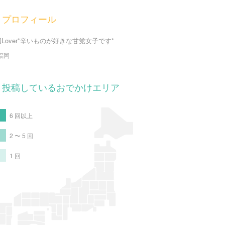
プロフィール
Lover*辛いものが好きな甘党女子です*
福岡
投稿しているおでかけエリア
6 回以上
2 〜 5 回
1 回