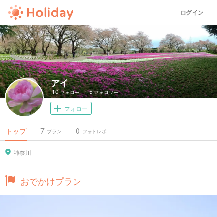
ログイン
アイ
10
5
フォロー
フォロワー
フォロー
7
0
トップ
プラン
フォトレポ
神奈川
おでかけプラン