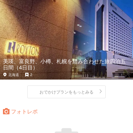
美瑛、富良野、小樽、札幌を組み合わせた旅四泊五
日間（4日目）
北海道
2
おでかけプランをもっとみる
フォトレポ