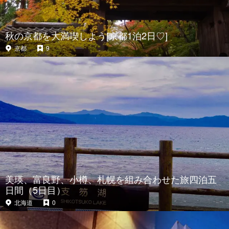
秋の京都を大満喫しよう[京都1泊2日♡]
京都
9
美瑛、富良野、小樽、札幌を組み合わせた旅四泊五
日間（5日目）
北海道
0