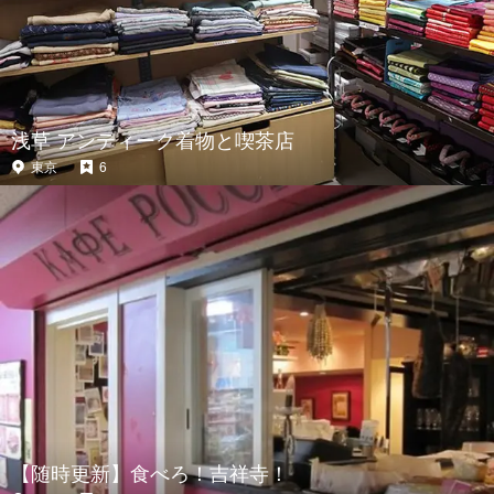
浅草 アンティーク着物と喫茶店
東京
6
【随時更新】食べろ！吉祥寺！