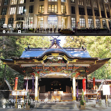
🏛東京駅 博物館・美術館デート
東京
17
車で行く🚘日帰り冬の長瀞🌼
埼玉
24