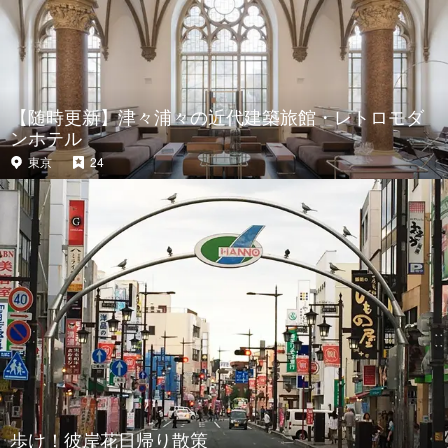
【随時更新】津々浦々の近代建築旅館・レトロモダ
ンホテル
東京
24
歩け！彼岸花日帰り散策