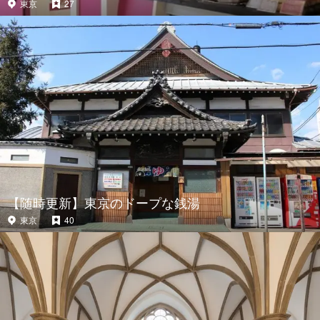
東京
27
【随時更新】東京のドープな銭湯
東京
40