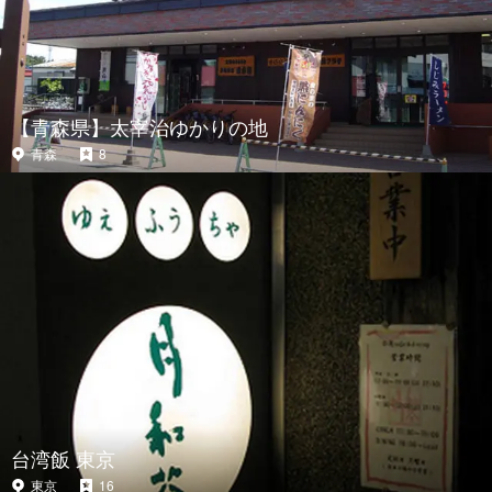
【青森県】太宰治ゆかりの地
青森
8
台湾飯 東京
東京
16