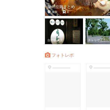
蘭州拉麺まとめ
東京
4
台湾飯 東京
チャリで清澄白
フォトレポ
dummyspot
dummyspo