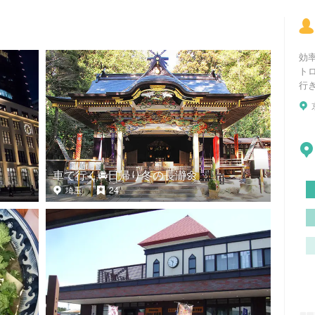
効
ト
行
車で行く🚘日帰り冬の長瀞🌼
埼玉
24