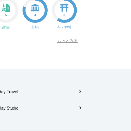
5
4
3
建築
芸術
寺・神社
もっとみる
day Travel
day Studio