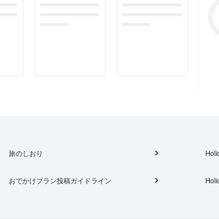
gefor
dummymessagefor
dummymessagefor
tplac
photoreportplac
photoreportplac
eholder
eholder
旅のしおり
Holi
おでかけプラン投稿ガイドライン
Holi