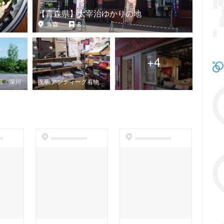
【青森県】太宰治ゆかりの地
青森
8
+
4
河・深川
浅草 アンティーク着物と喫茶店
t
dummyspot
dummyspot