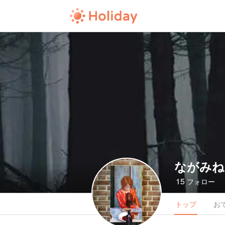
ながみね
15
フォロー
トップ
お