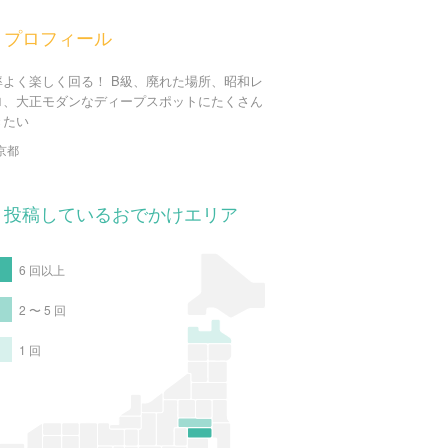
プロフィール
率よく楽しく回る！ B級、廃れた場所、昭和レ
ロ、大正モダンなディープスポットにたくさん
きたい
京都
投稿しているおでかけエリア
6 回以上
2 〜 5 回
1 回