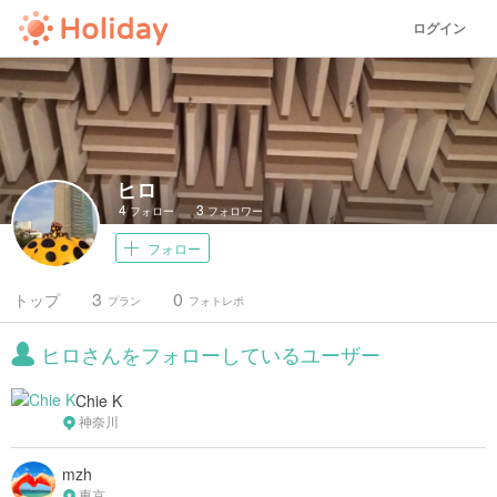
ログイン
ヒロ
4
3
フォロー
フォロワー
フォロー
3
0
トップ
プラン
フォトレポ
ヒロさんをフォローしているユーザー
Chie K
神奈川
mzh
東京