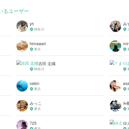
しているユーザー
yh
み
神奈川
himawari
mi
東京
吉田 圭織
神奈川
valen
as
東京
みっこ
☕️
東京
725
ゆ
東京