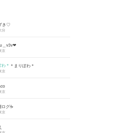
ずき♡
大分
ru＿v3v❤︎
東京
＊まりぽわ＊
東京
aco
東京
棚ログ☕️
東京
え
東京