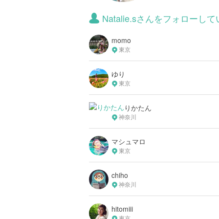
Natalie.sさんをフォロー
momo
東京
ゆり
東京
りかたん
神奈川
マシュマロ
東京
chiho
神奈川
hitomiii
東京