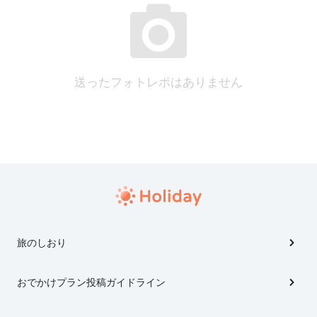
送ったフォトレポはありません
旅のしおり
おでかけプラン投稿ガイドライン