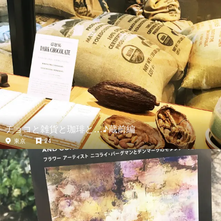
チョコと雑貨と珈琲と…♪蔵前編
東京
24