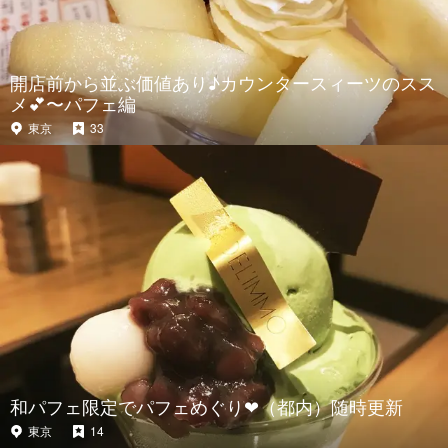
開店前から並ぶ価値あり♪カウンタースィーツのスス
メ💕〜パフェ編
東京
33
和パフェ限定でパフェめぐり❤︎（都内）随時更新
東京
14