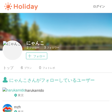
ログイン
にゃんこ
2
3
フォロー
フォロワー
フォロー
6
0
トップ
プラン
フォトレポ
にゃんこさんがフォローしているユーザー
harukamido
東京
mzh
東京