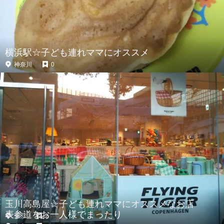
横浜駅☆子ども連れママにオススメ
神奈川
0
玉川高島屋☆子ども連れママにオススメなお店
表参道をお一人様でまったり
東京
2