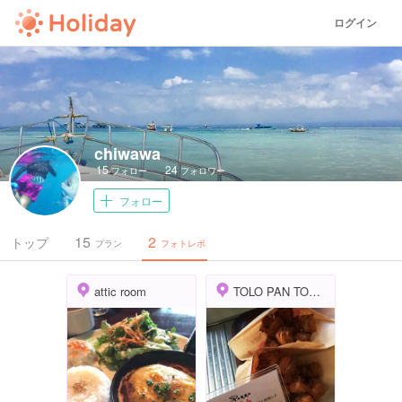
ログイン
chiwawa
15
24
フォロー
フォロワー
フォロー
15
2
トップ
プラン
フォトレポ
attic room
TOLO PAN TOKYO