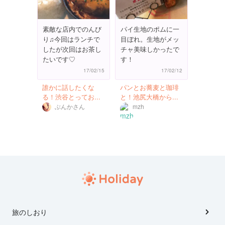
素敵な店内でのんび
パイ生地のポムに一
り♫今回はランチで
目ぼれ。生地がメッ
したが次回はお茶し
チャ美味しかったで
たいです♡
す！
17/02/15
17/02/12
誰かに話したくな
パンとお蕎麦と珈琲
る！渋谷とってお...
と！池尻大橋から...
ぶんかさん
mzh
旅のしおり