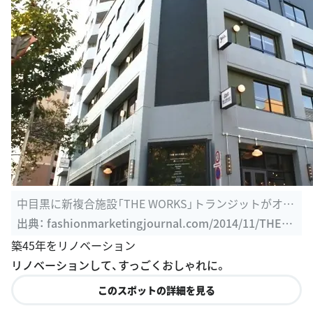
中目黒に新複合施設「THE WORKS」トランジットがオー
プン、目黒川沿い ...
出典：
fashionmarketingjournal.com/2014/11/THE-W
ORKS.html
築45年をリノベーション
リノベーションして、すっごくおしゃれに。
このスポットの詳細を見る