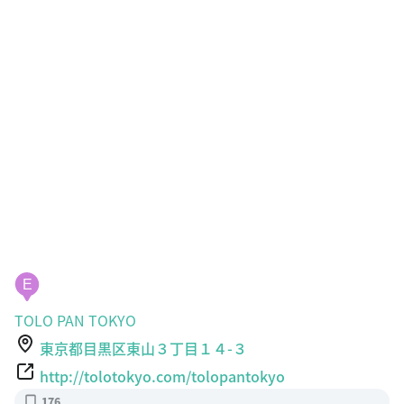
E
TOLO PAN TOKYO
東京都目黒区東山３丁目１４-３
http://tolotokyo.com/tolopantokyo
176