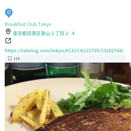
D
Breakfast Club Tokyo
東京都目黒区東山２丁目２-４
https://tabelog.com/tokyo/A1317/A131705/13202744/
114