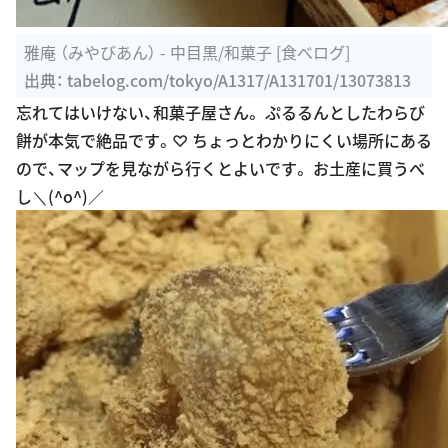
雅庵 （みやびあん） - 中目黒/和菓子 [食べログ]
出典：
tabelog.com/tokyo/A1317/A131701/13073813
忘れてはいけない、和菓子屋さん。 ぷるるんとしたわらび
餅が本気で絶品です。♡ ちょっとわかりにくい場所にある
ので、マップを見ながら行くとよいです。 お土産に買うべ
し＼(^o^)／