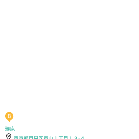
B
雅庵
東京都目黒区東山１丁目１３-４