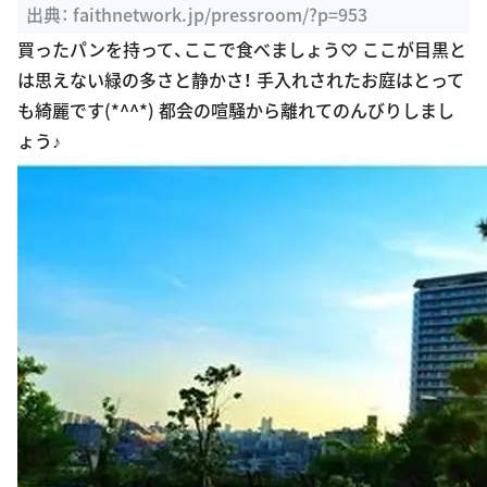
ブログ
出典：
faithnetwork.jp/pressroom/?p=953
買ったパンを持って、ここで食べましょう♡ ここが目黒と
は思えない緑の多さと静かさ！ 手入れされたお庭はとって
も綺麗です(*^^*) 都会の喧騒から離れてのんびりしまし
ょう♪