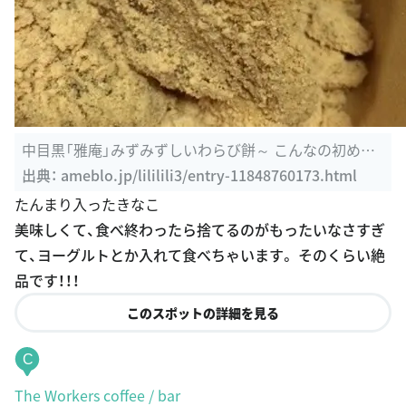
中目黒「雅庵」みずみずしいわらび餅～ こんなの初めて！
｜oh! neckry ...
出典：
ameblo.jp/lililili3/entry-11848760173.html
たんまり入ったきなこ
美味しくて、食べ終わったら捨てるのがもったいなさすぎ
て、ヨーグルトとか入れて食べちゃいます。 そのくらい絶
品です！！！
このスポットの詳細を見る
C
The Workers coffee / bar