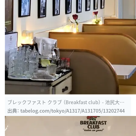
ブレックファスト クラブ （Breakfast club） - 池尻大橋/
カフェ・喫茶 ...
出典：
tabelog.com/tokyo/A1317/A131705/13202744