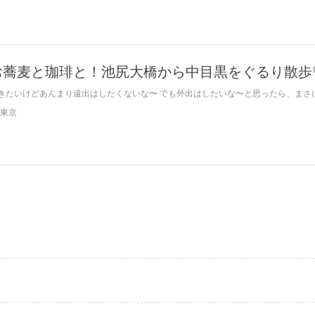
お蕎麦と珈琲と！池尻大橋から中目黒をぐるり散歩
きたいけどあんまり遠出はしたくないな〜 でも外出はしたいな〜と思ったら、まさにこ
東京