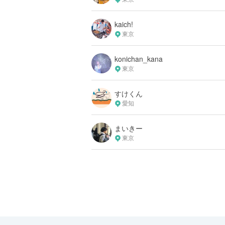
kaich!
東京
konichan_kana
東京
すけくん
愛知
まいきー
東京