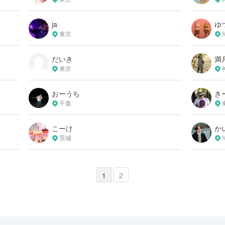
ja
ゆ
東京
だいき
満
東京
おーうち
き
千葉
こーけ
か
茨城
1
2