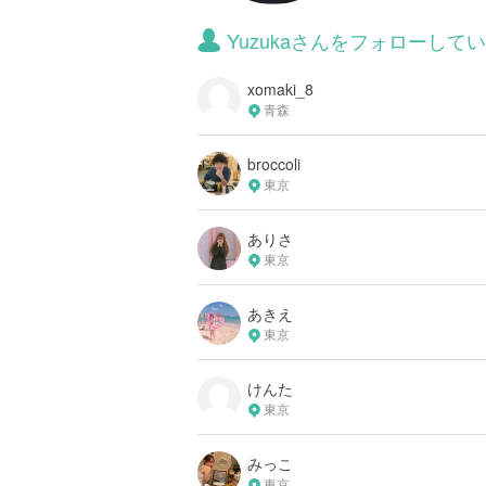
Yuzukaさんをフォローして
xomaki_8
青森
broccoli
東京
ありさ
東京
あきえ
東京
けんた
東京
みっこ
東京