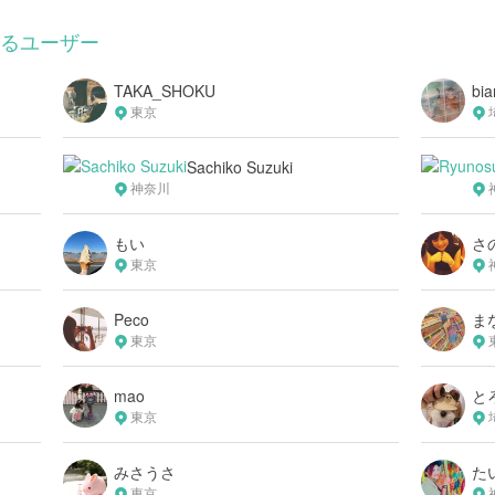
いるユーザー
TAKA_SHOKU
bia
東京
Sachiko Suzuki
神奈川
もい
さ
東京
Peco
ま
東京
mao
と
東京
みさうさ
た
東京