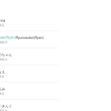
nca
埼玉
Ryunosuke(Ryan)
神奈川
のちゃん
神奈川
なえ
東京
ろみ
埼玉
いきんぐ
神奈川