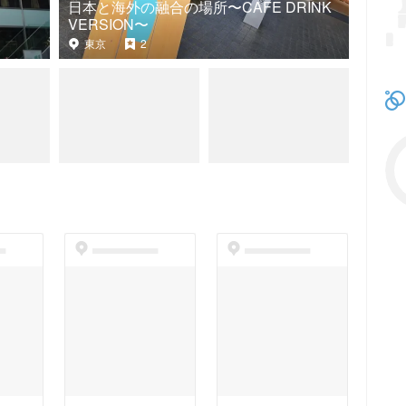
日本と海外の融合の場所〜CAFE DRINK
VERSION〜
東京
2
t
dummyspot
dummyspot