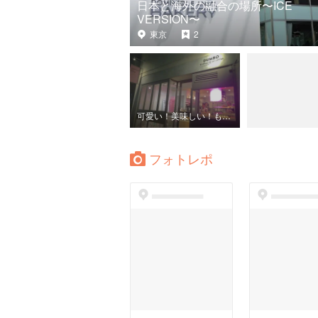
日本と海外の融合の場所〜ICE
VERSION〜
東京
2
可愛い！美味しい！もちもちドーナツ
フォトレポ
dummyspot
dummyspo