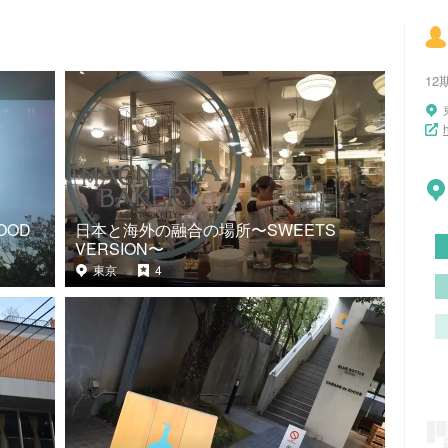
12
OOD
日本と海外の融合の場所〜SWEETS
VERSION〜
東京
4