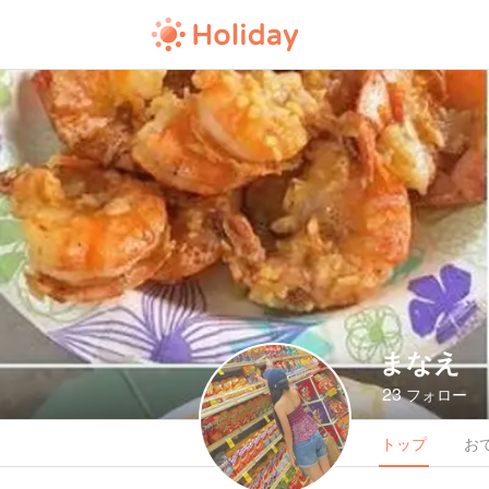
まなえ
23
フォロー
トップ
お