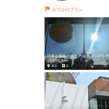
おでかけプラン
日本と海外の融合の場所〜CAFE F
VERSION〜
東京
6