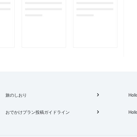
gefor
dummymessagefor
dummymessagefor
tplac
photoreportplac
photoreportplac
eholder
eholder
旅のしおり
Holi
おでかけプラン投稿ガイドライン
Holi