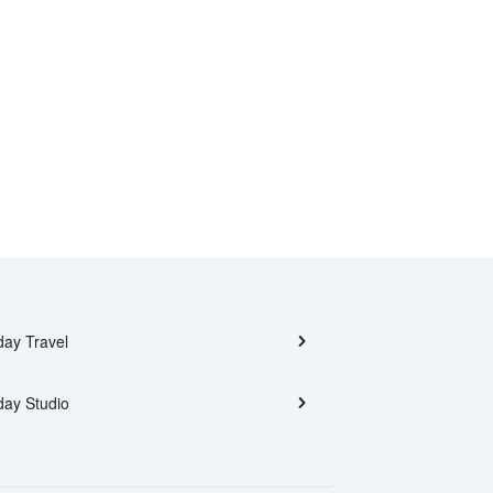
day Travel
day Studio