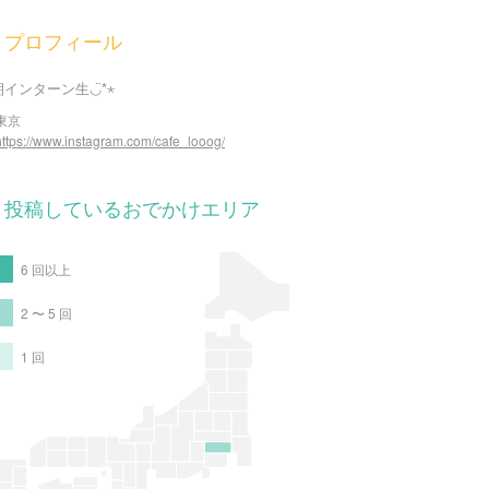
プロフィール
期インターン生◡̈*⋆
東京
https://www.instagram.com/cafe_looog/
投稿しているおでかけエリア
6 回以上
2 〜 5 回
1 回