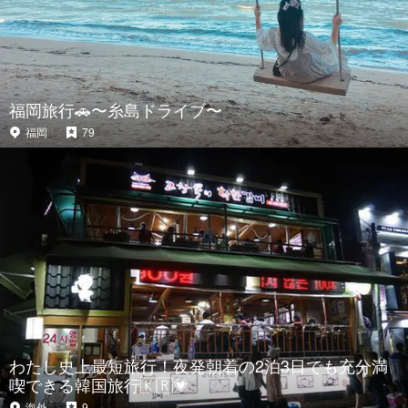
福岡旅行🚗〜糸島ドライブ〜
福岡
79
わたし史上最短旅行！夜発朝着の2泊3日でも充分満
喫できる韓国旅行🇰🇷💗
海外
9