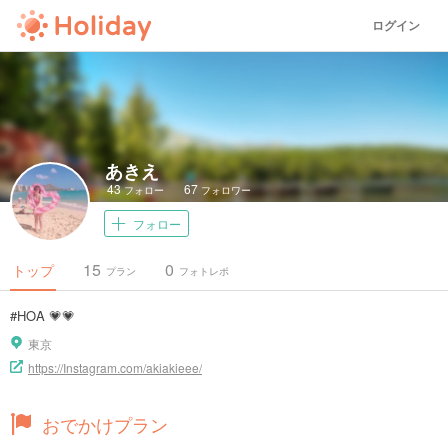
ログイン
あきえ
43
67
フォロー
フォロワー
フォロー
15
0
トップ
プラン
フォトレポ
#HOA 💗💗
東京
https://Instagram.com/akiakieee/
おでかけプラン