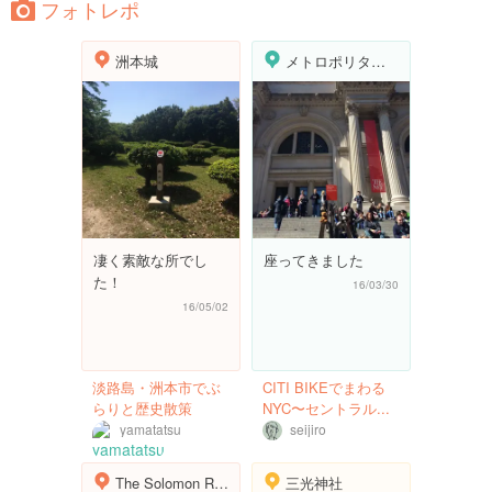
フォトレポ
洲本城
メトロポリタン美術館
凄く素敵な所でし
座ってきました
た！
16/03/30
16/05/02
淡路島・洲本市でぶ
CITI BIKEでまわる
らりと歴史散策
NYC〜セントラル...
yamatatsu
seijiro
The Solomon R Guggenheim Museum
三光神社