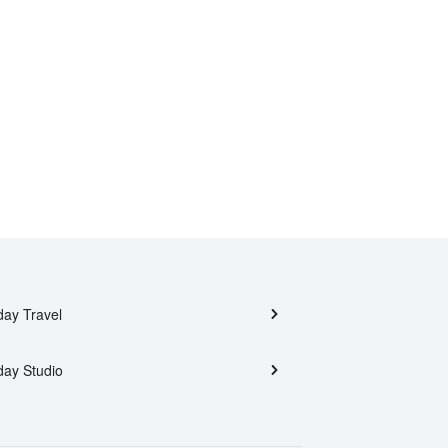
day Travel
day Studio