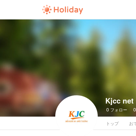
Kjcc net
0
フォロー
トップ
お