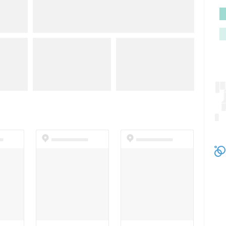
t
dummyspot
dummyspot