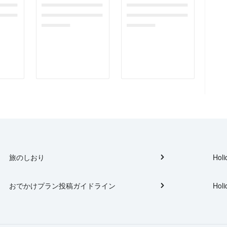
gefor
dummymessagefor
dummymessagefor
tplac
photoreportplac
photoreportplac
eholder
eholder
旅のしおり
Holi
おでかけプラン投稿ガイドライン
Holi