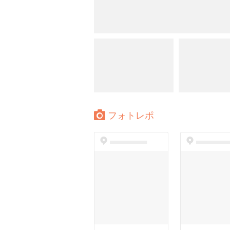
フォトレポ
dummyspot
dummyspo