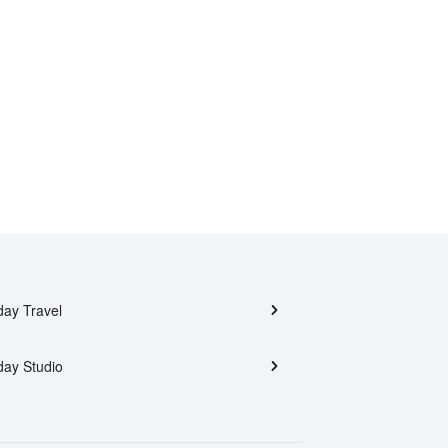
day Travel
day Studio