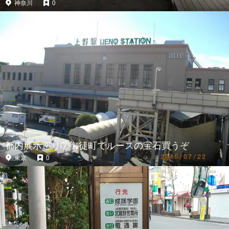
神奈川
0
都内展示巡り⑦御徒町でルースの宝石買うぞ
東京
0