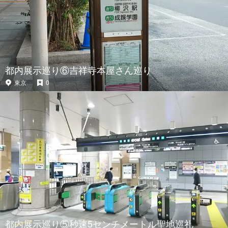
都内展示巡り⑥吉祥寺本屋さん巡り
東京
0
都内展示巡り⑤秒速5センチメートル聖地巡礼