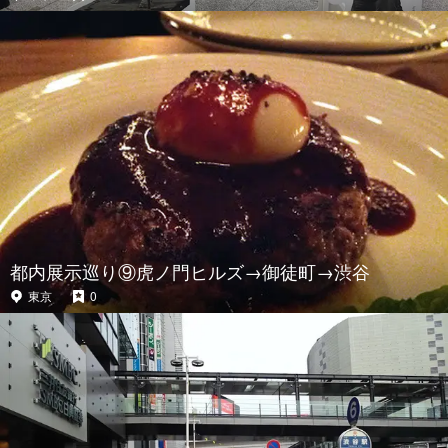
都内展示巡り⑨虎ノ門ヒルズ→御徒町→渋谷
東京
0