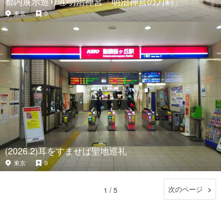
都内展示巡り④明治神宮「明治神宮の刀剣」
東京
0
(2026.2)耳をすませば聖地巡礼
東京
0
次のページ
1 / 5