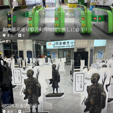
都内展示巡り⑩刀剣博物館で推しに会う！！
東京
0
(2026.6)金沢出張
東京
1