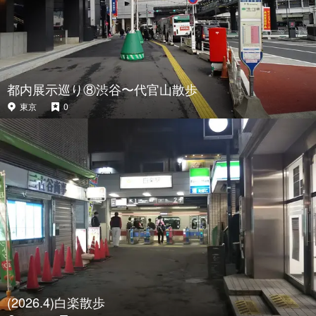
都内展示巡り⑧渋谷〜代官山散歩
東京
0
(2026.4)白楽散歩