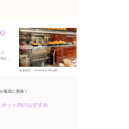
BO
-２
https://www.instagram.com/dolce_tacubo_caffe/
有働敦朗
Google
Places
が最高に美味！
スポット内のおすすめ