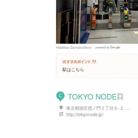
Hojiakbar Zaynabutdinov
Google
Places
駅はこちら
TOKYO NODE
C
東京都港区虎ノ門２丁目６-２ ヒルズステーションタワ 8F,45F～49F
http://tokyonode.jp/