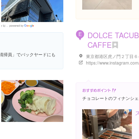
r ki
Google
DOLCE TACU
Places
E
CAFFE
ズ清掃員」でバックヤードにも
東京都港区虎ノ門２丁目６
チョコレートのフィナンシェ