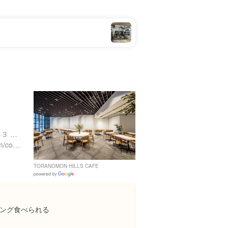
東京都港区虎ノ門２丁目６-３ ヒルズ ステーションタワ 地下2階
https://www.transit-web.com/content/shops/toranomon-hills-cafe/
TORANOMON HILLS CAFE
Google
Places
ング食べられる