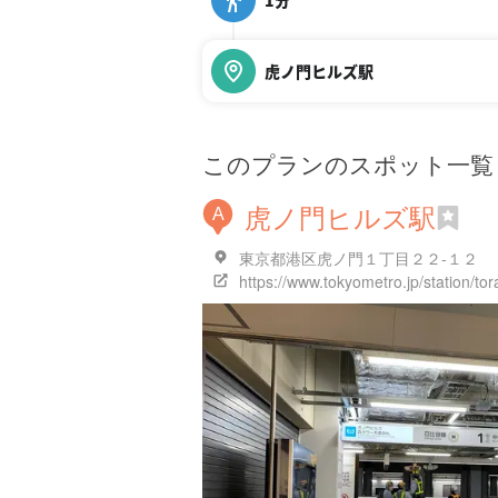
1分
虎ノ門ヒルズ駅
このプランのスポット一覧
虎ノ門ヒルズ駅
A
東京都港区虎ノ門１丁目２２-１２
https://www.tokyometro.jp/station/to