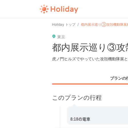
Holiday トップ
都内展示巡り③攻殻機動隊展
東京
都内展示巡り③攻
虎ノ門ヒルズでやっていた攻殻機動隊展と
プランの
このプランの行程