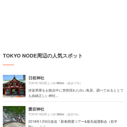
TOKYO NODE周辺の人気スポット
日枝神社
960m
TOKYO NODEより約
（徒歩17分）
赤坂界隈をお散歩中に突然現れた白い鳥居。調べてみるととて
も由緒正しい神社...
愛宕神社
360m
TOKYO NODEより約
（徒歩7分）
2018年1月6日放送『新春開運ツアー&最先端運動会（前半
戦）』 ここ...