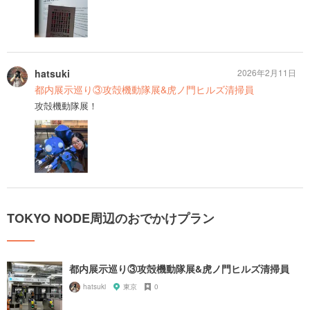
hatsuki
2026年2月11日
都内展示巡り③攻殻機動隊展&虎ノ門ヒルズ清掃員
攻殻機動隊展！
TOKYO NODE周辺のおでかけプラン
都内展示巡り③攻殻機動隊展&虎ノ門ヒルズ清掃員
hatsuki
東京
0