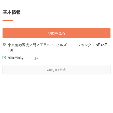
基本情報
地図を見る
東京都港区虎ノ門２丁目６-２ ヒルズステーションタワ 8F,45F～
49F
http://tokyonode.jp/
Googleで検索