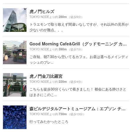
虎ノ門ヒルズ
280m
TOKYO NODEより約
（徒歩5分）
トラエモンで取り敢えず間違いなしですが、それ以外の見所が
少ないのが難点。。。
Good Morning Cafe&Grill（グッドモーニング カフェ アンド グリル）
390m
TOKYO NODEより約
（徒歩7分）
ご存知、朝7:30から空いてるカフェ。お昼は選べるメインディ
ッシュのプレ...
虎ノ門金刀比羅宮
220m
TOKYO NODEより約
（徒歩4分）
こちらも徒歩30分くらいで着きました！ 都会にある静けさと
はまさにこのこ...
森ビルデジタルアートミュージアム：エプソン チームラボボーダレス（teamLab Borderless: MORI Building DIGITAL ART MUSEUM）
730m
TOKYO NODEより約
（徒歩13分）
行ってみたかったところ