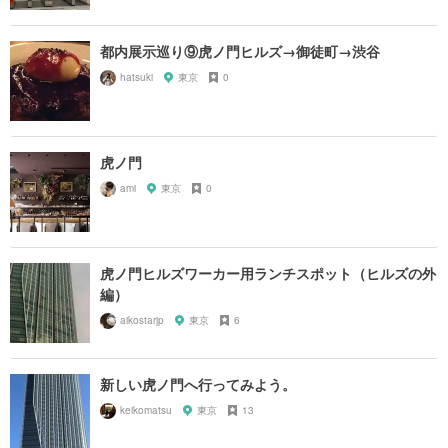
都内展示巡り⑨虎ノ門ヒルズ→御徒町→渋谷
hatsuki
東京
0
虎ノ門
ami
東京
0
虎ノ門ヒルズワーカー用ランチスポット（ヒルズの外
編）
aikostarjp
東京
6
新しい虎ノ門へ行ってみよう。
keikomatsu
東京
13