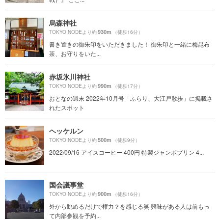
烏森神社
930m
TOKYO NODEより約
（徒歩16分）
書き置きの御朱印をいただきました！ 御朱印と一緒に梅昆布
茶、お守りをいた...
赤坂氷川神社
990m
TOKYO NODEより約
（徒歩17分）
おとなの週末 2022年10月号「ふらり、大江戸散歩」に掲載さ
れたスポット
ヘッケルン
500m
TOKYO NODEより約
（徒歩9分）
2022/09/16 アイスコーヒー 400円 特製ジャンボプリン 4...
国会議事堂
900m
TOKYO NODEより約
（徒歩16分）
外から眺めるだけで権力？を感じる笑 興味がある人は前もっ
て内部参観を予約...