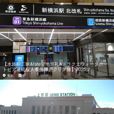
【水族館三昧&fate聖地巡礼&ドラクエウォークポー
トピア連続殺人事件神戸クリア旅】2025.2
東京
0