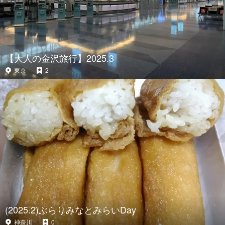
【大人の金沢旅行】2025.3
東京
2
(2025.2)ぶらりみなとみらいDay
神奈川
0