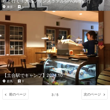
娘と行く！大磯プリンスホテルSPA満喫旅行
東京
1
【土合駅でキャンプ】2024.10
群馬
0
前のページ
次のページ
3 / 5