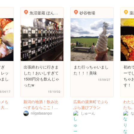
魚沼釜蔵 ぽんしゅ館
砂谷牧場
すぎ
出張終わりに行きま
また行っちゃいまし
初め
トレッ
した！おいしすぎて
た！！！美味
ーで
めまし
1500円分も飲んじゃ
ちゃ
15/09/27
ったw
す！
6/04/17
15/10/02
ルメも
新潟の地酒！飲み比
広島の湯来町でぷら
わた
...
べするならここ！...
ぷら遊びプラン
たち。
niigatasanpo
しゅーん