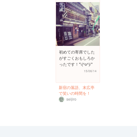
初めての寄席でした
がすごくおもしろか
ったです！*\(^o^)/*
15/06/14
新宿の落語、末広亭
で笑いの時間を！
seijiro