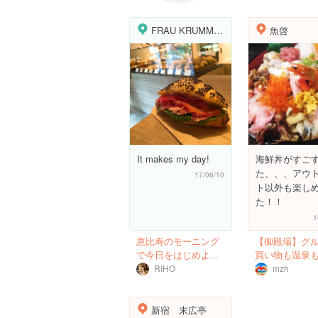
FRAU KRUMM／フラウクルム
魚啓
It makes my day!
海鮮丼がすご
た、、、アウ
17/06/10
ト以外も楽し
た！！
1
恵比寿のモーニング
【御殿場】グ
で今日をはじめよ...
買い物も温泉も大
RIHO
mzh
新宿 末広亭