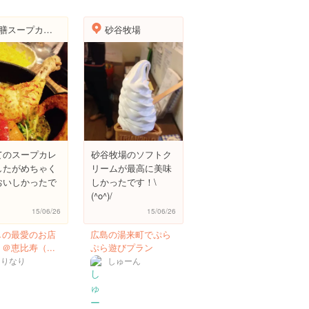
薬膳スープカレー・シャナイア（Shania）
砂谷牧場
てのスープカレ
砂谷牧場のソフトク
したがめちゃく
リームが最高に美味
おいしかったで
しかったです！\
(^o^)/
15/06/26
15/06/26
しの最愛のお店
広島の湯来町でぷら
＠恵比寿（...
ぷら遊びプラン
なりなり
しゅーん