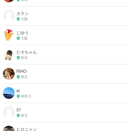
カラン
大阪
じゆう
大阪
たそちゃん
奈良
RIHO
東京
ai
神奈川
37
東京
ヒロニャン