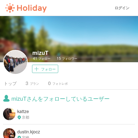
ログイン
mizuT
41
15
フォロー
フォロワー
フォロー
3
0
トップ
プラン
フォトレポ
mizuTさんをフォローしているユーザー
kattze
京都
dustin.kjocz
宮崎