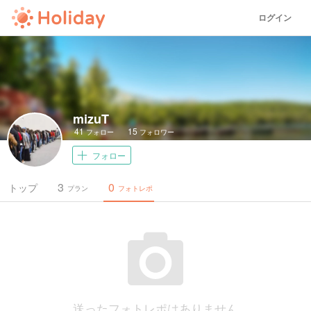
ログイン
mizuT
41
15
フォロー
フォロワー
フォロー
3
0
トップ
プラン
フォトレポ
送ったフォトレポはありません