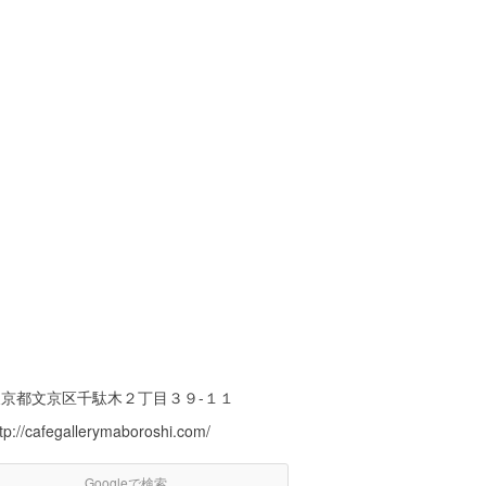
東京都文京区千駄木２丁目３９-１１
tp://cafegallerymaboroshi.com/
Googleで検索