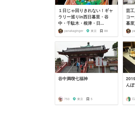
１日じゃ回りきれない！ギャ
芸工
ラリー巡りin西日暮里・谷
コー
中・千駄木・根津・日...
暮里
yanakaginger
東京
88
y
谷中満喫七福神
20
んぽ
753
東京
5