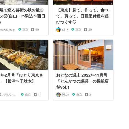
展で巡る芸術の秋お散歩
【東京】見て、作って、食べ
ス②(白山・本駒込〜西日
て、買って、日暮里付近を遊
)
びつくす♡
anakaginger
東京
40
s2_k
東京
20
19年2月号「ひとり東京さ
おとなの週末 2022年11月号
」【根津〜千駄木】
「とんかつの誘惑」の掲載店
舗vol.1
OZマガジンに掲載されたお店
東京
14
Ikkun
東京
3