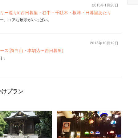
2016年1月20日
リー巡りin西日暮里・谷中・千駄木・根津・日暮里あたり
ー。コアな展示がいっぱい。
2015年10月12日
ース②(白山・本駒込〜西日暮里)
す。
かけプラン