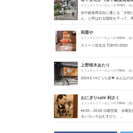
570m
カフェギャラリー幻より約
（徒
谷中銀座商店街に通じる「夕焼
ん」と呼ばれる階段を下って、商店
和栗や
540m
カフェギャラリー幻より約
（徒
スイーツ百名店 TOKYO 2020
上野桜木あたり
730m
カフェギャラリー幻より約
（徒
2024.6.14どっち派💗 みんなの
おにぎりcafé 利さく
130m
カフェギャラリー幻より約
（徒
◉9:00～20:00 日曜営業、水曜
るいろいろおむすびと、...