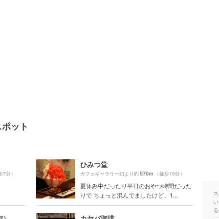
スポット
ひみつ堂
570m
歩7分）
カフェギャラリー幻より約
（徒歩10分）
夏休み中だったり平日のおやつ時間だった
ス
りで ちょっと混んでましたけど、1...
い
る
街）
カヤバ珈琲