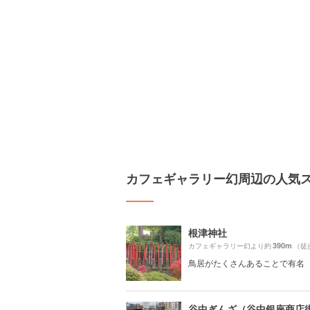
カフェギャラリー幻周辺の人気
根津神社
390m
カフェギャラリー幻より約
（徒
鳥居がたくさんあることで有名
谷中ぎんざ（谷中銀座商店