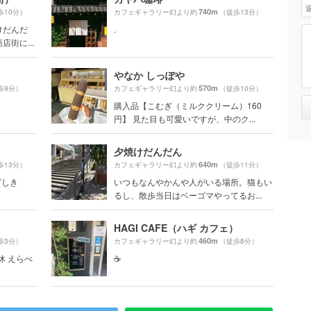
740m
歩10分）
カフェギャラリー幻より約
（徒歩13分）
けだんだ
.
街に...
やなか しっぽや
570m
歩9分）
カフェギャラリー幻より約
（徒歩10分）
購入品【こむぎ（ミルククリーム）160
円】 見た目も可愛いですが、中のク...
夕焼けだんだん
640m
歩13分）
カフェギャラリー幻より約
（徒歩11分）
ざしき
いつもなんやかんや人がいる場所。猫もい
るし、散歩当日はベーゴマやってるお...
HAGI CAFE（ハギ カフェ）
460m
歩3分）
カフェギャラリー幻より約
（徒歩8分）
定休 えらべ
☕️