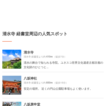
清水寺 経書堂周辺の人気スポット
清水寺
410m
清水寺 経書堂より約
（徒歩7分）
清水の舞台で知られる寺院。ユネスコ世界文化遺産古都京都の
文化財のひとつと...
八坂神社
850m
清水寺 経書堂より約
（徒歩15分）
安定の場所。 近くの円山公園駐車場もよく使います。
八坂庚申堂