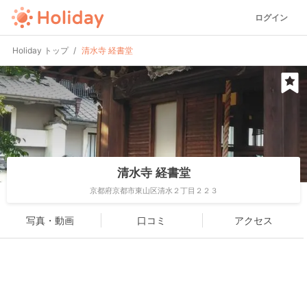
ログイン
Holiday トップ
清水寺 経書堂
清水寺 経書堂
京都府京都市東山区清水２丁目２２３
写真・動画
口コミ
アクセス