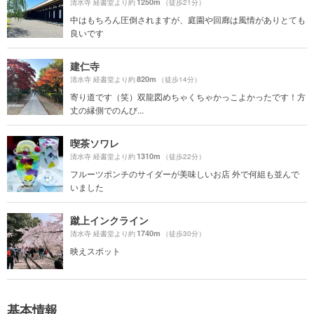
1250m
清水寺 経書堂より約
（徒歩21分）
中はもちろん圧倒されますが、庭園や回廊は風情がありとても
良いです
建仁寺
820m
清水寺 経書堂より約
（徒歩14分）
寄り道です（笑）双龍図めちゃくちゃかっこよかったです！方
丈の縁側でのんび...
喫茶ソワレ
1310m
清水寺 経書堂より約
（徒歩22分）
フルーツポンチのサイダーが美味しいお店 外で何組も並んで
いました
蹴上インクライン
1740m
清水寺 経書堂より約
（徒歩30分）
映えスポット
基本情報