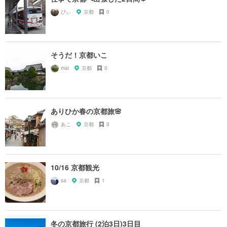
ぴぃ
京都
0
そうだ！京都いこ
mai
京都
0
ありひか春の京都旅🌸
あこ
京都
3
10/16 京都観光
sa
京都
1
冬の京都旅行 (2泊3日)3日目