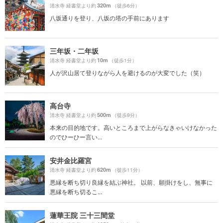
320m
清水寺 経書堂より約
（徒歩6分）
八坂通りを登り、八坂の塔の手前にあります
三年坂・二年坂
10m
清水寺 経書堂より約
（徒歩1分）
人が沢山居て登りながら人を避けるのが大変でした（笑）
高台寺
500m
清水寺 経書堂より約
（徒歩9分）
本来の目的地です。高いところまで上がらなきゃいけなかった
のでひーひー言い...
安井金比羅宮
620m
清水寺 経書堂より約
（徒歩11分）
悪縁を断ち切り良縁を結ぶ神社。 以前、願掛けをし、無事に
悪縁を断ち切るこ...
蓮華王院 三十三間堂