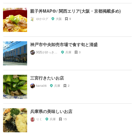
親子丼MAP🍲/ 関西エリア(大阪・京都掲載多め)
ゆかログ
大阪
9
神戸市中央卸売市場で食す旬と清盛
関西が好っきゃねん
兵庫
0
三宮行きたいお店
kana06
兵庫
2
兵庫県の美味しいお店
りく
兵庫
15