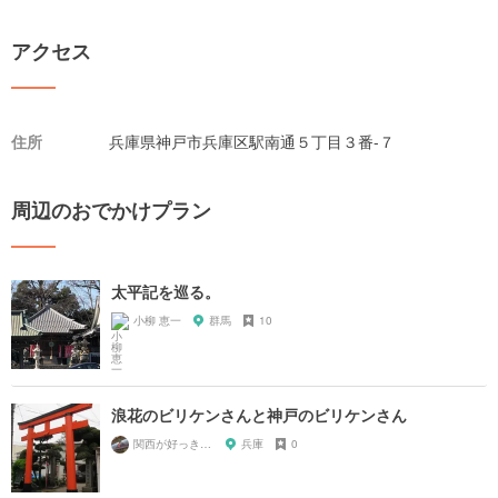
アクセス
住所
兵庫県神戸市兵庫区駅南通５丁目３番-７
周辺のおでかけプラン
太平記を巡る。
小柳 恵一
群馬
10
浪花のビリケンさんと神戸のビリケンさん
関西が好っきゃねん
兵庫
0