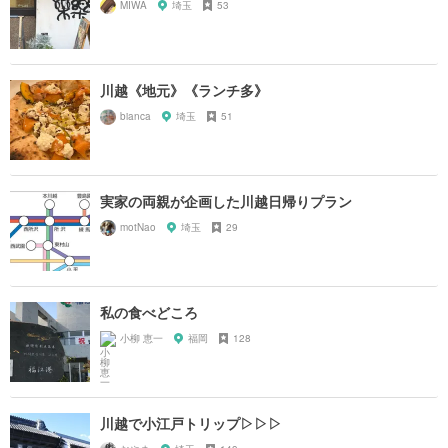
MIWA
埼玉
53
川越《地元》《ランチ多》
bianca
埼玉
51
実家の両親が企画した川越日帰りプラン
motNao
埼玉
29
私の食べどころ
小柳 恵一
福岡
128
川越で小江戸トリップ▷▷▷