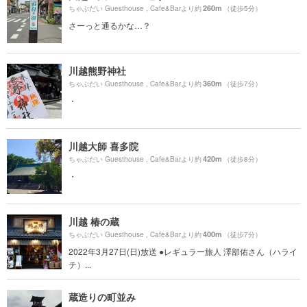
260m
ちゃぶだい Guesthouse , Cafe&Barより約
（徒歩5分）
さーっと通るかな…？
川越熊野神社
360m
ちゃぶだい Guesthouse , Cafe&Barより約
（徒歩7分）
・
川越大師 喜多院
420m
ちゃぶだい Guesthouse , Cafe&Barより約
（徒歩8分）
・
川越 椿の蔵
400m
ちゃぶだい Guesthouse , Cafe&Barより約
（徒歩7分）
2022年3月27日(日)放送 ●レギュラー旅人 澤部佑さん（ハライ
チ）...
蔵造りの町並み