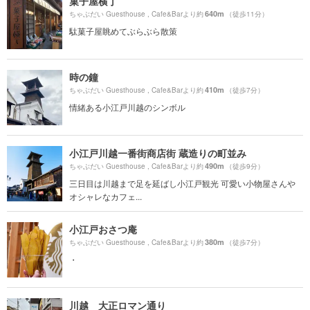
菓子屋横丁
640m
ちゃぶだい Guesthouse , Cafe&Barより約
（徒歩11分）
駄菓子屋眺めてぶらぶら散策
時の鐘
410m
ちゃぶだい Guesthouse , Cafe&Barより約
（徒歩7分）
情緒ある小江戸川越のシンボル
小江戸川越一番街商店街 蔵造りの町並み
490m
ちゃぶだい Guesthouse , Cafe&Barより約
（徒歩9分）
三日目は川越まで足を延ばし小江戸観光 可愛い小物屋さんや
オシャレなカフェ...
小江戸おさつ庵
380m
ちゃぶだい Guesthouse , Cafe&Barより約
（徒歩7分）
・
川越 大正ロマン通り