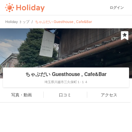
ログイン
Holiday トップ
ちゃぶだい Guesthouse , Cafe&Bar
ちゃぶだい Guesthouse , Cafe&Bar
埼玉県川越市三久保町１-１４
写真・動画
口コミ
アクセス