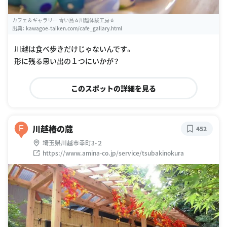
カフェ＆ギャラリー 青い鳥☆川越体験工房☆
出典：
kawagoe-taiken.com/cafe_gallary.html
川越は食べ歩きだけじゃないんです。
形に残る思い出の１つにいかが？
このスポットの詳細を見る
川越椿の蔵
F
452
埼玉県川越市幸町3-２
https://www.amina-co.jp/service/tsubakinokura