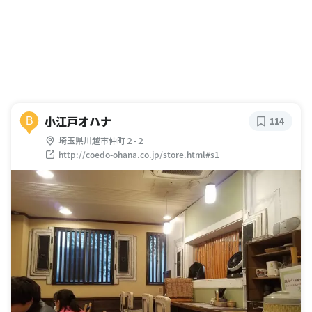
小江戸オハナ
B
114
埼玉県川越市仲町２-２
http://coedo-ohana.co.jp/store.html#s1