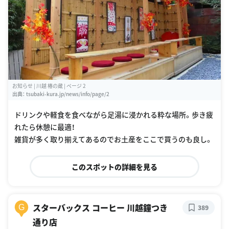
お知らせ | 川越 椿の蔵 | ページ 2
出典：
tsubaki-kura.jp/news/info/page/2
ドリンクや軽食を食べながら足湯に浸かれる粋な場所。歩き疲
れたら休憩に最適！
雑貨が多く取り揃えてあるのでお土産をここで買うのも良し。
このスポットの詳細を見る
スターバックス コーヒー 川越鐘つき
G
389
通り店