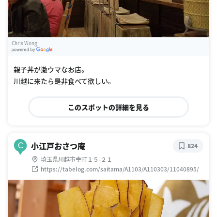
Chris Wong
G
oogle Places
親子丼が激ウマなお店。
川越に来たら是非食べて欲しい。
このスポットの詳細を見る
小江戸おさつ庵
C
824
埼玉県川越市幸町１５-２１
https://tabelog.com/saitama/A1103/A110303/11040895/