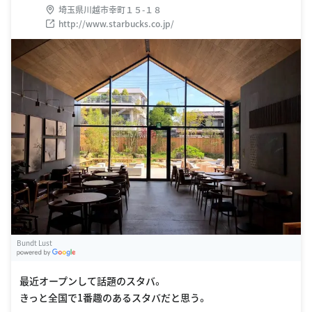
埼玉県川越市幸町１５-１８
http://www.starbucks.co.jp/
Bundt Lust
G
oogle Places
最近オープンして話題のスタバ。
きっと全国で1番趣のあるスタバだと思う。