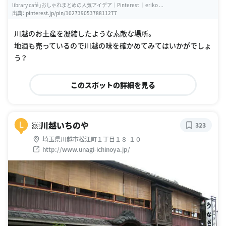
library café」おしゃれまとめの人気アイデア｜Pinterest ｜eriko ...
出典：
pinterest.jp/pin/10273905378811277
川越のお土産を凝縮したような素敵な場所。
地酒も売っているので川越の味を確かめてみてはいかがでしょ
う？
このスポットの詳細を見る
￼川越いちのや
L
323
埼玉県川越市松江町１丁目１８-１０
http://www.unagi-ichinoya.jp/