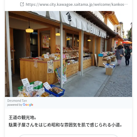
https://www.city.kawagoe.saitama.jp/welcome/kankosp
ot/kurazukurizone/kashiya.html
Desmond Tan
G
oogle Places
王道の観光地。
駄菓子屋さんをはじめ昭和な雰囲気を肌で感じられる小道。