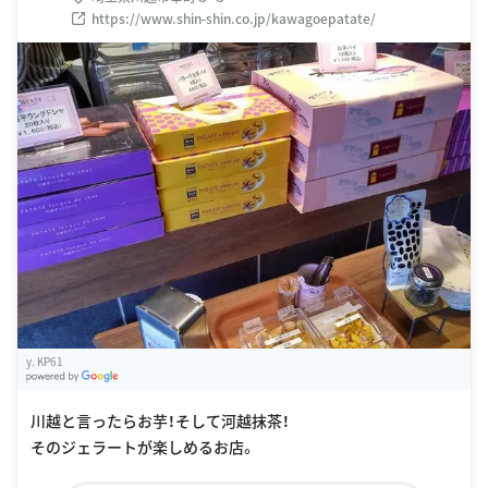
https://www.shin-shin.co.jp/kawagoepatate/
y. KP61
G
oogle Places
川越と言ったらお芋！そして河越抹茶！
そのジェラートが楽しめるお店。