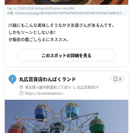
Tag : #これがかき氷 Instagram Pictures • InstaRix
出典：
instarix.com/tag/%E3%81%93%E3%82%8C%E3%81%8C%E3%81%8B%E3%8
1%8D%E6%B0%B7
川越にもこんな美味しそうなかき氷屋さんがあるんです。
しかもツーンとしない氷！
夕飯前の腹ごしらえにオススメ。
このスポットの詳細を見る
丸広百貨店わんぱくランド
I
5
埼玉県川越市新富町２丁目６-１ 丸広百貨店7F
https://bandainamco-
am.co.jp/game_center/loc/maruhiro/