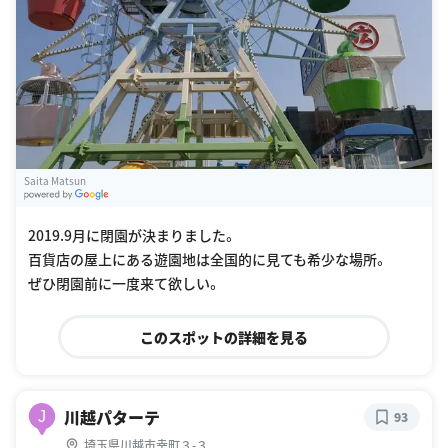
Saita Matsun
G
oogle Places
2019.9月に閉園が決まりました。
百貨店の屋上にある遊園地は全国的に見ても希少な場所。
ぜひ閉園前に一度来て欲しい。
このスポットの詳細を見る
川越パターテ
J
93
埼玉県川越市幸町３-３