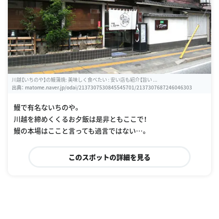
川越【いちのや】の鰻蒲焼: 美味しく食べたい : 安い店も紹介【旨い ...
出典：
matome.naver.jp/odai/2137307530845545701/2137307687246046303
鰻で有名ないちのや。
川越を締めくくるお夕飯は是非ともここで！
鰻の本場はここと言っても過言ではない…。
このスポットの詳細を見る