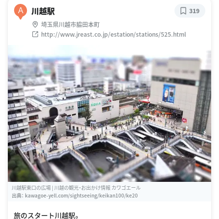
川越駅
A
319
埼玉県川越市脇田本町
http://www.jreast.co.jp/estation/stations/525.html
川越駅東口の広場 | 川越の観光・お出かけ情報 カワゴエール
出典：
kawagoe-yell.com/sightseeing/keikan100/ke20
旅のスタート川越駅。