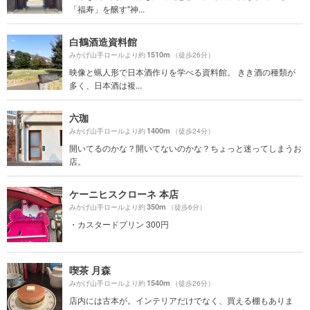
「福寿」を醸す"神...
白鶴酒造資料館
1510m
みかげ山手ロールより約
（徒歩26分）
映像と蝋人形で日本酒作りを学べる資料館。 きき酒の種類が
多く、日本酒は複...
六珈
1400m
みかげ山手ロールより約
（徒歩24分）
開いてるのかな？開いてないのかな？ちょっと迷ってしまうお
店。
ケーニヒスクローネ 本店
350m
みかげ山手ロールより約
（徒歩6分）
・カスタードプリン 300円
喫茶 月森
1540m
みかげ山手ロールより約
（徒歩26分）
店内には古本が。インテリアだけでなく、買える棚もありま