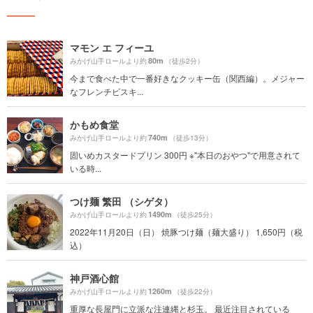
マモン エ フィーユ
80m
みかげ山手ロールより約
（徒歩2分）
今まで食べた中で一番好きなクッキー缶（関西編）。メジャー
なフレンチビスキ...
かもめ食堂
740m
みかげ山手ロールより約
（徒歩13分）
固いめカスタードプリン 300円 ※"本日のおやつ"で用意されて
いる時...
つけ麺 繁田 （シゲタ）
1490m
みかげ山手ロールより約
（徒歩25分）
2022年11月20日（日） 焼豚つけ麺（麺大盛り） 1,650円（税
込）
神戸酒心館
1260m
みかげ山手ロールより約
（徒歩22分）
重厚な長屋門に立派な注連縄と杉玉。 最近注目されている