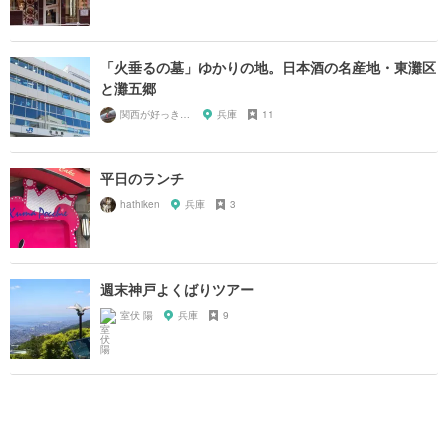
「火垂るの墓」ゆかりの地。日本酒の名産地・東灘区
と灘五郷
関西が好っきゃねん
兵庫
11
平日のランチ
hathiken
兵庫
3
週末神戸よくばりツアー
室伏 陽
兵庫
9