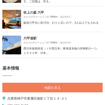
す。ご自慢は、作る...
吹上の森 六甲
1660m
みかげ山手ロールより約
（徒歩28分）
阪急六甲北に役10分。わりと広いので、3人以上でも入れる
六甲道駅
1400m
みかげ山手ロールより約
（徒歩24分）
西日本旅客鉄道（ＪＲ西日本）東海道本線の停車駅の一つ。
１９３４年、日本...
基本情報
地図を見る
兵庫県神戸市東灘区御影１丁目１４-３１