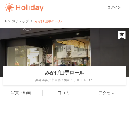
ログイン
Holiday トップ
みかげ山手ロール
みかげ山手ロール
兵庫県神戸市東灘区御影１丁目１４-３１
写真・動画
口コミ
アクセス