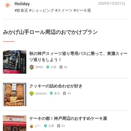
Holiday
2025年10月21日
#飲食店 #ショッピング #スイーツ #ケーキ屋
みかげ山手ロール周辺のおでかけプラン
秋の神戸スィーツ巡り専用バスに乗って、東灘スィー
ツ巡りをしよう！
TANI3
兵庫
48
クッキーの詰め合わせが好き
ssssssss
東京
40
ケーキの都！神戸周辺のおすすめケーキ屋
ぴー
兵庫
34