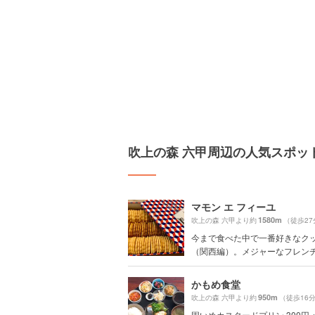
吹上の森 六甲周辺の人気スポッ
マモン エ フィーユ
1580m
吹上の森 六甲より約
（徒歩27
今まで食べた中で一番好きなク
（関西編）。メジャーなフレンチビ
かもめ食堂
950m
吹上の森 六甲より約
（徒歩16
固いめカスタードプリン 300円 