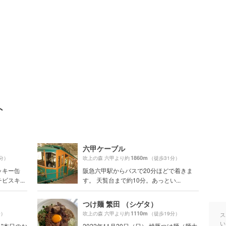
ト
六甲ケーブル
1860m
分）
吹上の森 六甲より約
（徒歩31分）
ッキー缶
阪急六甲駅からバスで20分ほどで着きま
スキ...
す。 天覧台まで約10分。あっとい...
つけ麺 繁田 （シゲタ）
1110m
分）
吹上の森 六甲より約
（徒歩19分）
ス
い
※"本日のお
2022年11月20日（日） 焼豚つけ麺（麺大