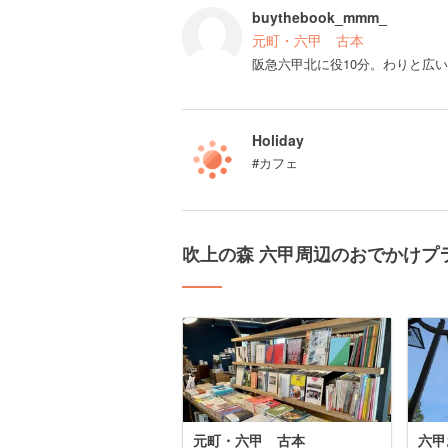
buythebook_mmm_
元町・六甲 古本
阪急六甲北に役10分。わりと広
Holiday
#カフェ
吹上の森 六甲周辺のおでかけプ
元町・六甲 古本
六甲