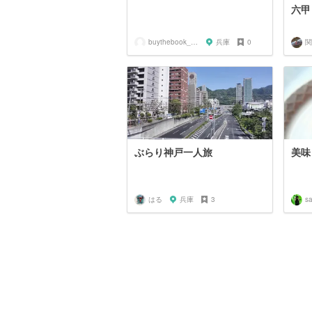
六甲
buythebook_mmm_
兵庫
0
ぶらり神戸一人旅
美味
はる
兵庫
3
s