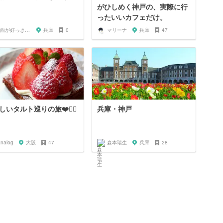
がひしめく神戸の、実際に行
ったいいカフェだけ。
関西が好っきゃねん
兵庫
0
マリーナ
兵庫
47
しいタルト巡りの旅❤️🙆‍♀️
兵庫・神戸
analog
大阪
47
森本瑞生
兵庫
28