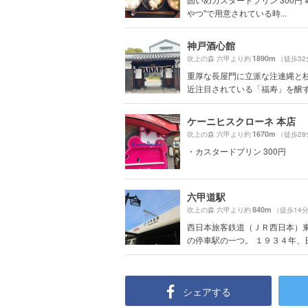
やつ"で用意されている時...
神戸酒心館
1890m
吹上の森 六甲より約
（徒歩32
重厚な長屋門に立派な注連縄と杉
近注目されている「福寿」を醸す"神
ケーニヒスクローネ 本店
1670m
吹上の森 六甲より約
（徒歩28
・カスタードプリン 300円
六甲道駅
840m
吹上の森 六甲より約
（徒歩14
西日本旅客鉄道（ＪＲ西日本）
の停車駅の一つ。 １９３４年、日本
シェアする