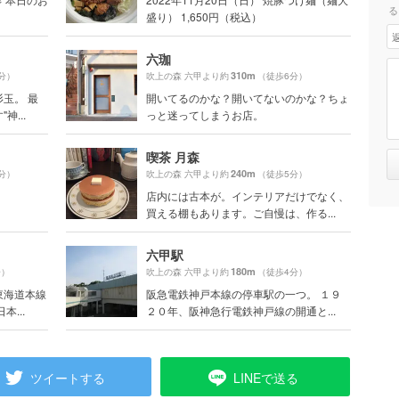
る
盛り） 1,650円（税込）
六珈
310m
分）
吹上の森 六甲より約
（徒歩6分）
玉。 最
開いてるのかな？開いてないのかな？ちょ
...
っと迷ってしまうお店。
喫茶 月森
240m
分）
吹上の森 六甲より約
（徒歩5分）
店内には古本が。インテリアだけでなく、
買える棚もあります。ご自慢は、作る...
六甲駅
180m
分）
吹上の森 六甲より約
（徒歩4分）
東海道本線
阪急電鉄神戸本線の停車駅の一つ。 １９
...
２０年、阪神急行電鉄神戸線の開通と...
ツイートする
LINEで送る