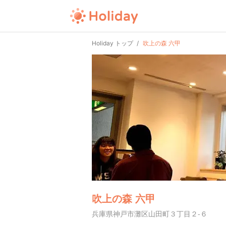
Holiday トップ
吹上の森 六甲
吹上の森 六甲
兵庫県神戸市灘区山田町３丁目２-６