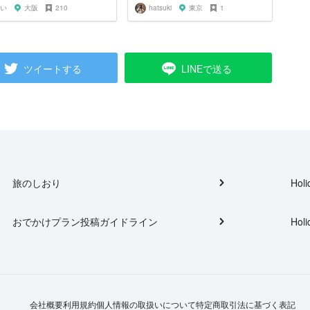
い
大阪
210
hatsuki
東京
1
ツイートする
LINEで送る
旅のしおり
Holi
おでかけプラン投稿ガイドライン
Holi
会社概要
利用規約
個人情報の取扱いについて
特定商取引法に基づく表記