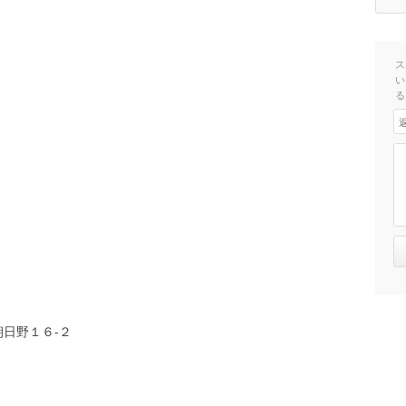
ス
い
る
日野１６-２