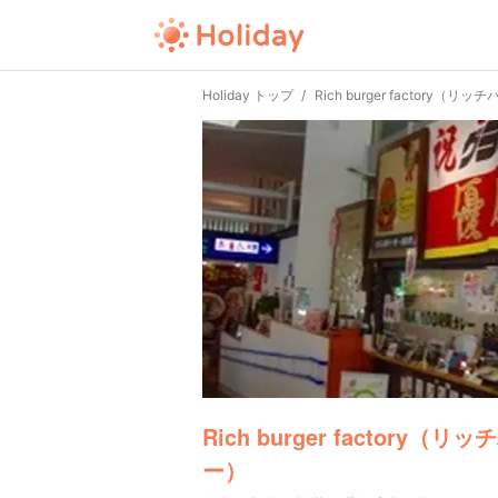
Holiday トップ
Rich burger factory
Rich burger factory
ー）