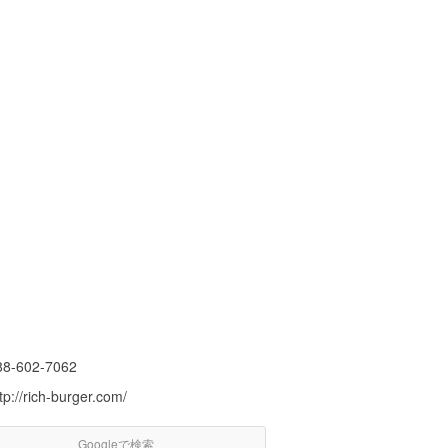
88-602-7062
tp://rich-burger.com/
Googleで検索