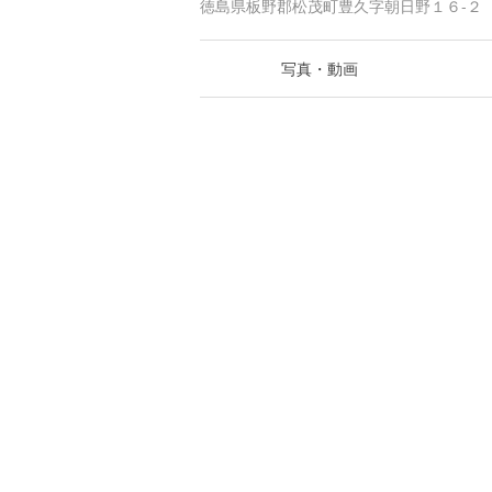
徳島県板野郡松茂町豊久字朝日野１６-２
写真・動画