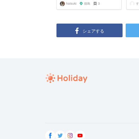
hatsuki
徳島
3
す
シェアする