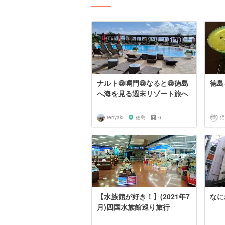
ナルト🍥鳴門🍥なると🍥徳島
徳島
へ海を見る週末リゾート旅へ
teriyaki
徳島
6
猫
【水族館が好き！】(2021年7
なに
月)四国水族館巡り旅行