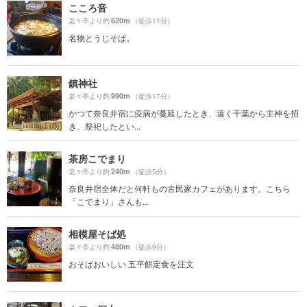
こころ音
620m
楽々亭より約
（徒歩11分）
名物とうじそば。
鎮神社
990m
楽々亭より約
（徒歩17分）
かつて奈良井宿に疫病が蔓延したとき、遠く千葉から主神を招
き、祭祀したとい...
茶房こでまり
240m
楽々亭より約
（徒歩5分）
奈良井宿全体だと何軒もの古民家カフェがあります。こちら
「こでまり」さんも...
相模屋そば処
480m
楽々亭より約
（徒歩9分）
おそばおいしい 五平餅定食を注文