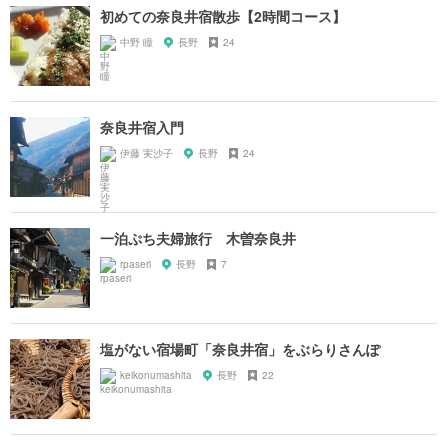
初めての奈良井宿散歩【2時間コース】
中野 瞳
長野
24
奈良井宿入門
伊藤 実沙子
長野
24
一泊ぷち夫婦旅行 木曽奈良井
rpaseri
長野
7
塩がない宿場町「奈良井宿」をぶらりさんぽ
keikonumashita
長野
22