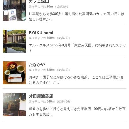
カフェ深山
90m
楽々亭より約
（徒歩2分）
駐車場から徒歩30秒！ 落ち着いた雰囲気のカフェ 寒い日には
嬉しい暖炉が...
BYAKU narai
390m
楽々亭より約
（徒歩7分）
エル・グルメ 2022年9月号「家飲み天国」に掲載されたスポッ
ト
たなかや
520m
楽々亭より約
（徒歩9分）
おやき、団子などが頂ける小さな喫茶。 ここでは五平餅が頂
けるのですが、こ...
才田屋漆器店
840m
楽々亭より約
（徒歩15分）
町並みを歩いて行くと見えてきた漆器店 100円のお箸から数百
万もする民芸...