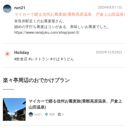
run21
2024年8月11日
マイカーで廻る信州お蕎麦旅(乗鞍高原温泉、戸倉上山田温泉)
奈良井駅近くのお蕎麦屋さん。
細めの手打ち蕎麦はコシがある、美味しいお蕎麦でした。
https://www.naraijuku.com/shop/post-3/
Holiday
2020年10月29日
#飲食店 #レストラン #そば #うどん
楽々亭周辺のおでかけプラン
マイカーで廻る信州お蕎麦旅(乗鞍高原温泉、戸倉上
山田温泉)
run21
長野
0