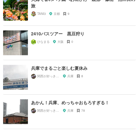
旅
TANI3
京都
9
2410バスツアー 黒豆狩り
ひなまる
大阪
0
兵庫でまるごと楽しむ夏休み
関西が好っきゃねん
兵庫
8
あかん！兵庫、めっちゃおもろすぎる！
関西が好っきゃねん
兵庫
78