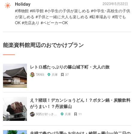
Holiday
2023年5月22日
#博物館 #科学館 #小学生の子供が楽しめる #中学生･高校生の子供
が楽しめる #子供と一緒に大人も楽しめる #駐車場あり #雨でも
OK #売店あり #ベビーカーOK
能楽資料館周辺のおでかけプラン
レトロ感たっぷりの篠山城下町・大人の旅
TANI3
兵庫
37
え？猪頭！デカンショうどん！？ボタン鍋・炭酸飲料
がうまい！？丹波篠山
関西が好っきゃねん
兵庫
11
夫婦で春のバラ園へお出かけ・綾部～篠山一泊二日の