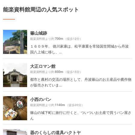
能楽資料館周辺の人気スポット
篠山城跡
700m
能楽資料館より約
（徒歩12分）
１６０９年、 徳川家康は、松平康重を常陸国笠間城から丹波
国八上城に移し、...
大正ロマン館
850m
能楽資料館より約
（徒歩15分）
都市と農村の交流の場所として、丹波篠山のお土産品や農作物
が販売されていま...
小西のパン
1140m
能楽資料館より約
（徒歩20分）
篠山の城下町に旅行に行くと、ついついお土産で買うパン屋さ
ん
器のくらしの道具ハクトヤ