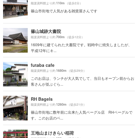
110m
能楽資料館より約
（徒歩2分）
篠山市街地で人気がある雑貨屋さんです
篠山城跡大書院
700m
能楽資料館より約
（徒歩12分）
1609年に建てられた大書院です。戦時中に焼失しましたが、
平成12年にキ...
futaba cafe
1680m
能楽資料館より約
（徒歩29分）
このお店は、ランチが大人気でして、当日もオープン前からお
客さんが並ぶぐら...
RH Bagels
1260m
能楽資料館より約
（徒歩21分）
篠山市街地に数年前に出来た人気ベーグル店 RHベーグルで
す。このお店のベ...
王地山まけきらい稲荷