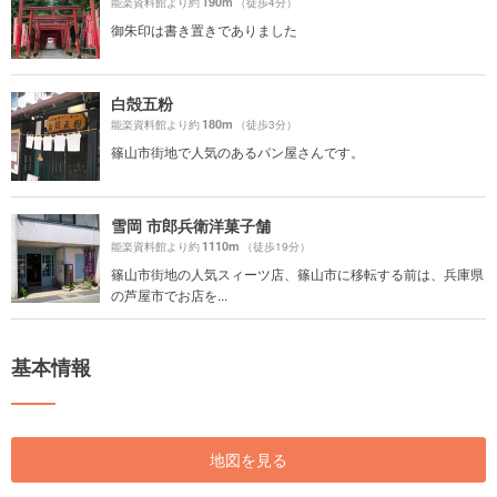
190m
能楽資料館より約
（徒歩4分）
御朱印は書き置きでありました
白殻五粉
180m
能楽資料館より約
（徒歩3分）
篠山市街地で人気のあるパン屋さんです。
雪岡 市郎兵衛洋菓子舗
1110m
能楽資料館より約
（徒歩19分）
篠山市街地の人気スィーツ店、篠山市に移転する前は、兵庫県
の芦屋市でお店を...
基本情報
地図を見る