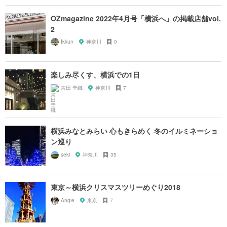
OZmagazine 2022年4月号「横浜へ」の掲載店舗vol.
2
Ikkun
神奈川
0
楽しみ尽くす、横浜での1日
吉田 圭織
神奈川
7
横浜みなとみらい 心もきらめく 冬のイルミネーショ
ン巡り
seki
神奈川
35
東京～横浜クリスマスツリーめぐり2018
Angie
東京
7