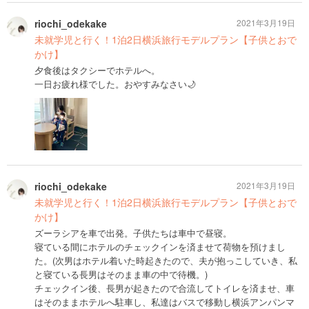
riochi_odekake
2021年3月19日
未就学児と行く！1泊2日横浜旅行モデルプラン【子供とおで
かけ】
夕食後はタクシーでホテルへ。
一日お疲れ様でした。おやすみなさい🌙
riochi_odekake
2021年3月19日
未就学児と行く！1泊2日横浜旅行モデルプラン【子供とおで
かけ】
ズーラシアを車で出発。子供たちは車中で昼寝。
寝ている間にホテルのチェックインを済ませて荷物を預けまし
た。(次男はホテル着いた時起きたので、夫が抱っこしていき、私
と寝ている長男はそのまま車の中で待機。)
チェックイン後、長男が起きたので合流してトイレを済ませ、車
はそのままホテルへ駐車し、私達はバスで移動し横浜アンパンマ