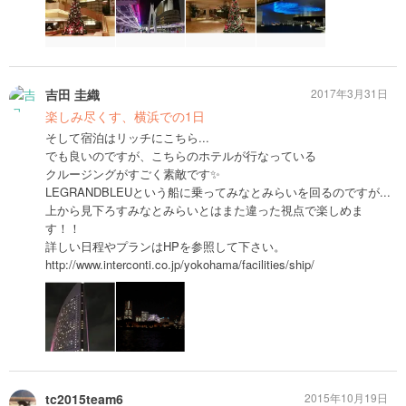
吉田 圭織
2017年3月31日
楽しみ尽くす、横浜での1日
そして宿泊はリッチにこちら...
でも良いのですが、こちらのホテルが行なっている
クルージングがすごく素敵です✨
LEGRANDBLEUという船に乗ってみなとみらいを回るのですが...
上から見下ろすみなとみらいとはまた違った視点で楽しめま
す！！
詳しい日程やプランはHPを参照して下さい。
http://www.interconti.co.jp/yokohama/facilities/ship/
tc2015team6
2015年10月19日