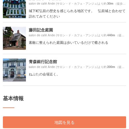
30m
salon de café Ande (サロン・ド・カフェ・アンジュ)より約
（徒歩1分）
城下町弘前の歴史を感じられる地区です。 弘前城と合わせて
訪れてみてください
藤田記念庭園
440m
salon de café Ande (サロン・ド・カフェ・アンジュ)より約
（徒歩8分）
素敵に整えられた庭園は歩いているだけで癒される
青森銀行記念館
200m
salon de café Ande (サロン・ド・カフェ・アンジュ)より約
（徒歩4分）
ねぷたの会場近く。
基本情報
地図を見る