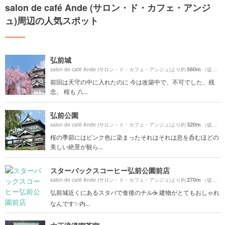
salon de café Ande (サロン・ド・カフェ・アンジ
ュ)周辺の人気スポット
弘前城
560m
salon de café Ande (サロン・ド・カフェ・アンジュ)より約
（徒歩10分）
前回は天守の中に入れたのに 今は改築中で、不可でした、残
念。 桜も 八...
弘前公園
320m
salon de café Ande (サロン・ド・カフェ・アンジュ)より約
（徒歩6分）
桜の季節にはピンク色に染まったそれはそれは息を呑むほどの
美しい絶景が観ら...
スターバックスコーヒー弘前公園前店
270m
salon de café Ande (サロン・ド・カフェ・アンジュ)より約
（徒歩5分）
弘前城近くにあるスタバで食後のチル☕️ 建物がとてもおしゃれ
なんです✨内...