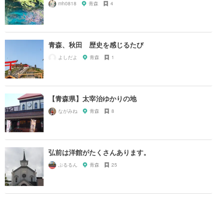
mh0818
青森
4
青森、秋田 歴史を感じるたび
よしだよ
青森
1
【青森県】太宰治ゆかりの地
ながみね
青森
8
弘前は洋館がたくさんあります。
ぷるるん
青森
25