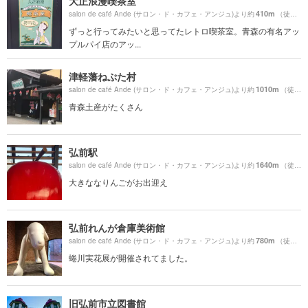
大正浪漫喫茶室
410m
salon de café Ande (サロン・ド・カフェ・アンジュ)より約
（徒歩7分）
ずっと行ってみたいと思ってたレトロ喫茶室。青森の有名アッ
プルパイ店のアッ...
津軽藩ねぷた村
1010m
salon de café Ande (サロン・ド・カフェ・アンジュ)より約
（徒歩17分）
青森土産がたくさん
弘前駅
1640m
salon de café Ande (サロン・ド・カフェ・アンジュ)より約
（徒歩28分）
大きななりんごがお出迎え
弘前れんが倉庫美術館
780m
salon de café Ande (サロン・ド・カフェ・アンジュ)より約
（徒歩14分）
蜷川実花展が開催されてました。
旧弘前市立図書館