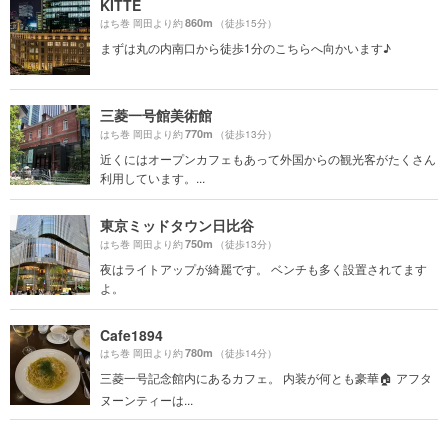
KITTE
860m
はち巻 岡田より約
（徒歩15分）
まずは丸の内南口から徒歩1分のこちらへ向かいます♪
三菱一号館美術館
770m
はち巻 岡田より約
（徒歩13分）
近くにはオープンカフェもあって外国からの観光客がたくさん
利用しています。...
東京ミッドタウン日比谷
750m
はち巻 岡田より約
（徒歩13分）
夜はライトアップが綺麗です。 ベンチも多く設置されてます
よ。
Cafe1894
780m
はち巻 岡田より約
（徒歩14分）
三菱一号記念館内にあるカフェ。 内装が何とも豪華🏠 アフタ
ヌーンティーは...