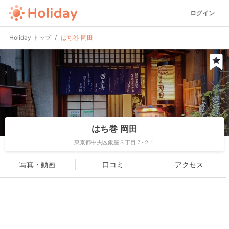
ログイン
Holiday トップ
はち巻 岡田
はち巻 岡田
東京都中央区銀座３丁目７-２１
写真・動画
口コミ
アクセス