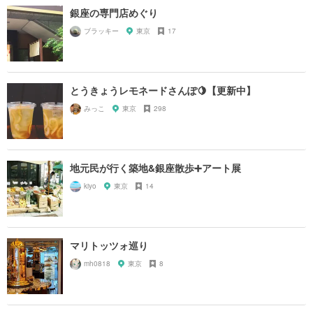
銀座の専門店めぐり
ブラッキー
東京
17
とうきょうレモネードさんぽ🍋【更新中】
みっこ
東京
298
地元民が行く築地&銀座散歩➕アート展
kiyo
東京
14
マリトッツォ巡り
mh0818
東京
8