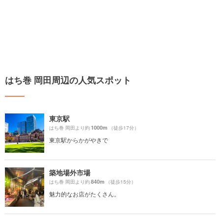
はち巻 岡田周辺の人気スポット
東京駅
1000m
はち巻 岡田より約
（徒歩17分）
東京駅からかがやきで
築地場外市場
840m
はち巻 岡田より約
（徒歩15分）
魅力的なお店がたくさん。