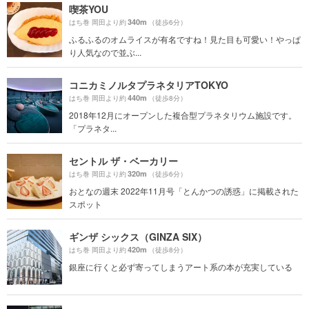
喫茶YOU
340m
はち巻 岡田より約
（徒歩6分）
ふるふるのオムライスが有名ですね！見た目も可愛い！やっぱ
り人気なので並ぶ...
コニカミノルタプラネタリアTOKYO
440m
はち巻 岡田より約
（徒歩8分）
2018年12月にオープンした複合型プラネタリウム施設です。
「プラネタ...
セントル ザ・ベーカリー
320m
はち巻 岡田より約
（徒歩6分）
おとなの週末 2022年11月号「とんかつの誘惑」に掲載された
スポット
ギンザ シックス（GINZA SIX）
420m
はち巻 岡田より約
（徒歩8分）
銀座に行くと必ず寄ってしまうアート系の本が充実している