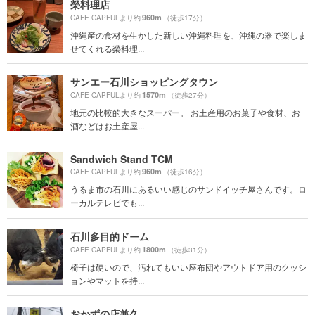
榮料理店
960m
CAFE CAPFULより約
（徒歩17分）
沖縄産の食材を生かした新しい沖縄料理を、沖縄の器で楽しま
せてくれる榮料理...
サンエー石川ショッピングタウン
1570m
CAFE CAPFULより約
（徒歩27分）
地元の比較的大きなスーパー。 お土産用のお菓子や食材、お
酒などはお土産屋...
Sandwich Stand TCM
960m
CAFE CAPFULより約
（徒歩16分）
うるま市の石川にあるいい感じのサンドイッチ屋さんです。ロ
ーカルテレビでも...
石川多目的ドーム
1800m
CAFE CAPFULより約
（徒歩31分）
椅子は硬いので、汚れてもいい座布団やアウトドア用のクッシ
ョンやマットを持...
おかずの店兼久