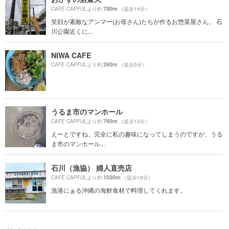
780m
CAFE CAPFULより約
（徒歩14分）
笑顔が素敵なアンマー(お母さん)たちが作るお惣菜屋さん。 石
川公園近くに...
NIWA CAFE
260m
CAFE CAPFULより約
（徒歩5分）
うるま市のマンホール
760m
CAFE CAPFULより約
（徒歩13分）
えーとですね、完全に私の趣味になってしまうのですが、うる
ま市のマンホール...
石川（漁協） 婦人直売店
1030m
CAFE CAPFULより約
（徒歩18分）
漁港にぁる沖縄の海鮮食材で料理してくれます。