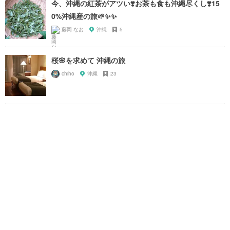
今、沖縄の紅茶がアツい❣️お茶も食も沖縄尽くし❣️15
0%沖縄産の旅🌱✨✨
藤岡 なお
沖縄
5
桜🌸を求めて 沖縄の旅
chiho
沖縄
23