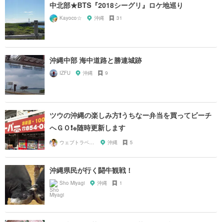
中北部★BTS『2018シーグリ』ロケ地巡り
Kayoco☆
沖縄
31
沖縄中部 海中道路と勝連城跡
IZFU
沖縄
9
ツウの沖縄の楽しみ方❗️うちなー弁当を買ってビーチ
へＧＯ❗️※随時更新します
ウェブトラベル 溝部
沖縄
5
沖縄県民が行く闘牛観戦！
Sho Miyagi
沖縄
1