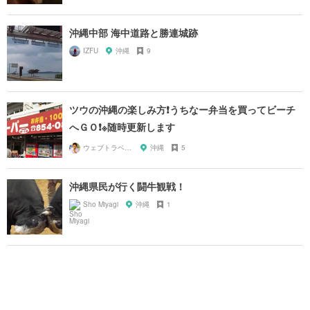
沖縄中部 海中道路と勝連城跡
IZFU
沖縄
9
ツウの沖縄の楽しみ方❗️うちなー弁当を買ってビーチ
へＧＯ❗️※随時更新します
ウェブトラベル 溝部
沖縄
5
沖縄県民が行く闘牛観戦！
Sho Miyagi
沖縄
1