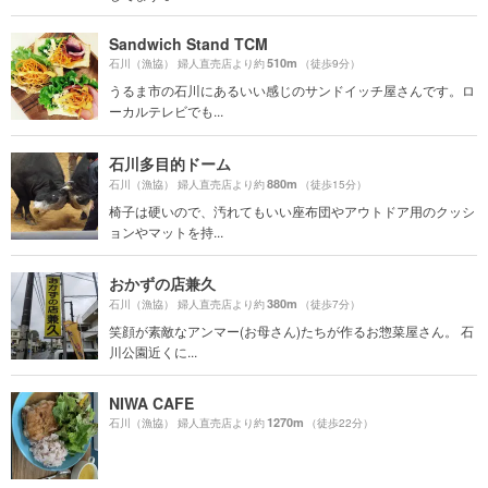
Sandwich Stand TCM
510m
石川（漁協） 婦人直売店より約
（徒歩9分）
うるま市の石川にあるいい感じのサンドイッチ屋さんです。ロ
ーカルテレビでも...
石川多目的ドーム
880m
石川（漁協） 婦人直売店より約
（徒歩15分）
椅子は硬いので、汚れてもいい座布団やアウトドア用のクッシ
ョンやマットを持...
おかずの店兼久
380m
石川（漁協） 婦人直売店より約
（徒歩7分）
笑顔が素敵なアンマー(お母さん)たちが作るお惣菜屋さん。 石
川公園近くに...
NIWA CAFE
1270m
石川（漁協） 婦人直売店より約
（徒歩22分）