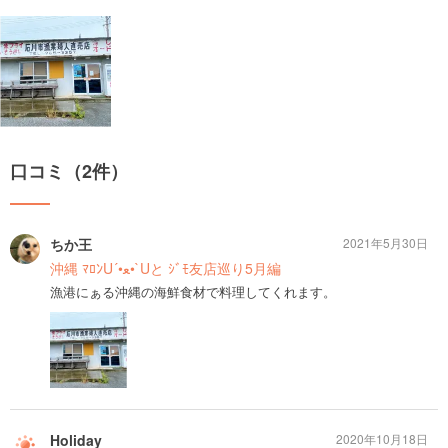
口コミ（2件）
ちか王
2021年5月30日
沖縄 ﾏﾛﾝU´•ﻌ•`Uと ｼﾞﾓ友店巡り5月編
漁港にぁる沖縄の海鮮食材で料理してくれます。
Holiday
2020年10月18日