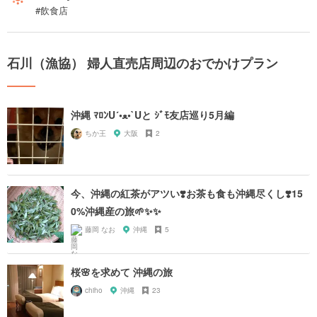
#飲食店
石川（漁協） 婦人直売店周辺のおでかけプラン
沖縄 ﾏﾛﾝU´•ﻌ•`Uと ｼﾞﾓ友店巡り5月編
ちか王
大阪
2
今、沖縄の紅茶がアツい❣️お茶も食も沖縄尽くし❣️15
0%沖縄産の旅🌱✨✨
藤岡 なお
沖縄
5
桜🌸を求めて 沖縄の旅
chiho
沖縄
23