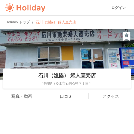
ログイン
Holiday トップ
石川（漁協） 婦人直売店
石川（漁協） 婦人直売店
沖縄県うるま市石川石崎２丁目１
写真・動画
口コミ
アクセス