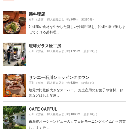
榮料理店
260m
石川（漁協） 婦人直売店より約
（徒歩5分）
沖縄産の食材を生かした新しい沖縄料理を、沖縄の器で楽しま
せてくれる榮料理...
琉球ガラス匠工房
1720m
石川（漁協） 婦人直売店より約
（徒歩29分）
サンエー石川ショッピングタウン
620m
石川（漁協） 婦人直売店より約
（徒歩11分）
地元の比較的大きなスーパー。 お土産用のお菓子や食材、お
酒などはお土産屋...
CAFE CAPFUL
1030m
石川（漁協） 婦人直売店より約
（徒歩18分）
東海岸オーシャンビューのカフェ☕️ モーニングタイムから営業
してます🥐 ...