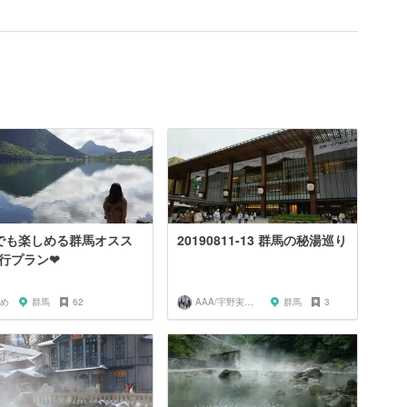
でも楽しめる群馬オスス
20190811-13 群馬の秘湯巡り
行プラン❤
め
群馬
62
AAA/宇野実彩子推し
群馬
3