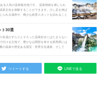
もある人気の温泉観光地です。 温泉情緒を感じられ
温泉文化を体験することができます。少し足を伸ば
じられる場所や、稀少な絶景スポットを訪れること
ルメ、アクセスや交通、イベント情報まで、草津温
ト30選
の名湯がずらりとそろった温泉好きにはたまらない
で行ける立地で、豊かな山間部を有する群馬県には
番の温泉や歴史ある国宝・世界文化遺産、そして
S映えする写真が取れる絶景やパワースポットな
0スポットをご紹介します。
ツイートする
LINEで送る