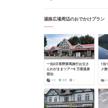
湯路広場周辺のおでかけプラン
一泊2日長野群馬旅行お父さ
1泊
んわがままツアー6 万座温泉
メ旅
宿泊
やす
長野
0
か