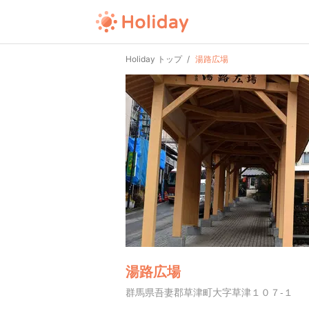
Holiday トップ
湯路広場
湯路広場
群馬県吾妻郡草津町大字草津１０７-１