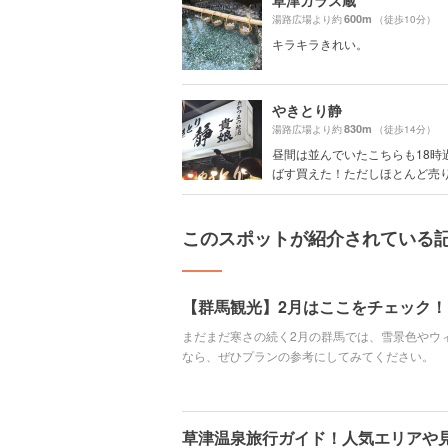
草津ガラス蔵
600m
湯路広場より約
（徒歩10分）
キラキラきれい。
やきとり静
830m
湯路広場より約
（徒歩14分）
昼間は並んでいたこちらも18時
ばす買えた！ただしほとんど売り切
このスポットが紹介されている
【群馬観光】2月はここをチェック！
まだまだ寒さの続く2月の群馬では、雪景色やウ
なら、ぜひプランの参考にしてみてください。
草津温泉旅行ガイド！人気エリアや