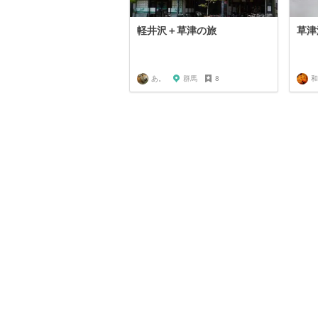
軽井沢＋草津の旅
草津
あ。
群馬
8
和