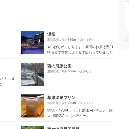
湯畑
850m
湯路広場より約
（徒歩15分）
やっぱり絵になります 周囲のお店は夜21
時頃まで営業し遅くまで賑わっていました
西の河原公園
330m
湯路広場より約
（徒歩6分）
っとりしま
・
な。
草津温泉プリン
750m
湯路広場より約
（徒歩13分）
2022年12月4日（日）放送 ●レギュラー旅
人 澤部佑さん（ハライチ...