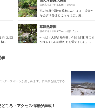
西の河原露天風呂
320m
湯路広場より約
（徒歩6分）
西の河原公園の1番奥にあります 湯畑か
ら徒歩12分ほど こちらは広い露...
草津熱帯圏
770m
湯路広場より約
（徒歩13分）
過ぎには並
やっぱり大好き熱帯園。今回も同行者に引
...
かれるくらい動物たちを愛でました。...
記事
ィンタースポーツが楽しめます。群馬県を観光する
見どころ・アクセス情報が満載！