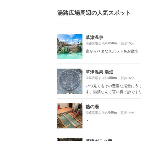
湯路広場周辺の人気スポット
草津温泉
850m
湯路広場より約
（徒歩15分）
宿からベタなスポットをお散歩
草津温泉 湯畑
850m
湯路広場より約
（徒歩15分）
いつ見てもその豊富な湯量にう
す。湯畑なんて言い得て妙です
熱の湯
840m
湯路広場より約
（徒歩14分）
・