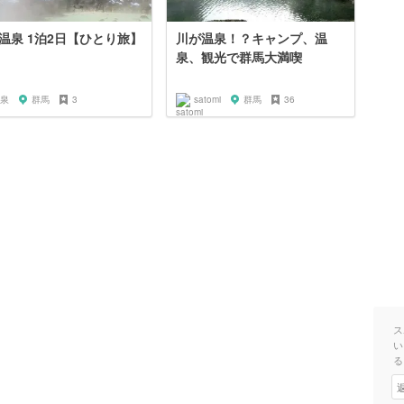
温泉 1泊2日【ひとり旅】
川が温泉！？キャンプ、温
泉、観光で群馬大満喫
泉
群馬
3
satomi
群馬
36
ス
い
る