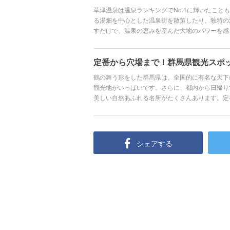
草津温泉は温泉ランキングでNo.1に輝いたこと
る湯畑を中心とした温泉街を散策したり、独特の
すだけで、温泉の恵みを産んだ大地のパワーを感
ができます。温泉を堪能しつつ楽しめるご当地グ
泉への旅行の魅力をまとめてご紹介します。
定番から穴場まで！群馬県観光スポッ
鶴の舞う形をした群馬県は、全国的に有名な天下
観光地がいっぱいです。さらに、都内から日帰り
美しい自然あふれる名所がたくさんあります。定
「群馬といえば」の名物グルメはもちろん、SN
ど、群馬県を訪れるなら絶対おさえておきたい3
シェアする