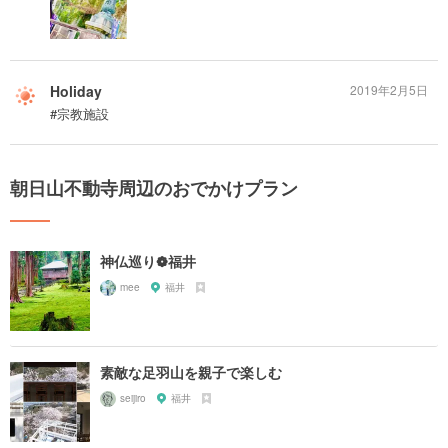
Holiday
2019年2月5日
#宗教施設
朝日山不動寺周辺のおでかけプラン
神仏巡り❁福井
mee
福井
素敵な足羽山を親子で楽しむ
seijiro
福井