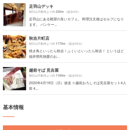
足羽山デッキ
220m
朝日山不動寺より約
（徒歩4分）
足羽山にある眺望の良いカフェ。 料理注文後はセルフになり
ます。 パンケー...
秋吉片町店
1170m
朝日山不動寺より約
（徒歩20分）
焼き鳥といったら秋吉！ふくいといったら秋吉！ というほど
福井県民熱愛のお...
越前そば 見吉屋
1160m
朝日山不動寺より約
（徒歩20分）
2020年4月19日（日）放送 ☆越前おろしそば見吉屋セット4人
前 4,...
基本情報