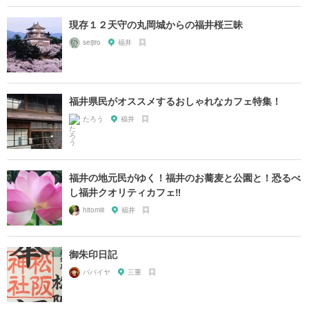
現存１２天守の丸岡城からの福井桜三昧
seijiro
福井
福井県民がオススメするおしゃれなカフェ特集！
たろう
福井
福井の地元民がゆく！福井のお蕎麦と公園と！恐るべ
し福井クオリティカフェ‼︎
hitomiii
福井
御朱印日記
パパイヤ
三重