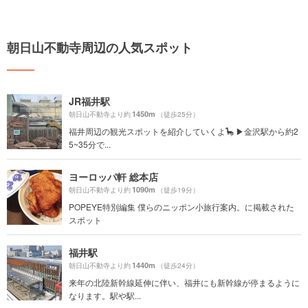
朝日山不動寺周辺の人気スポット
JR福井駅
1450m
朝日山不動寺より約
（徒歩25分）
福井周辺の観光スポットを紹介していくよ🦕 ▶︎金沢駅から約2
5~35分で...
ヨーロッパ軒 総本店
1090m
朝日山不動寺より約
（徒歩19分）
POPEYE特別編集 僕らのニッポン小旅行案内。に掲載された
スポット
福井駅
1440m
朝日山不動寺より約
（徒歩24分）
来年の北陸新幹線延伸に伴い、福井にも新幹線が停まるように
なります。駅や駅...