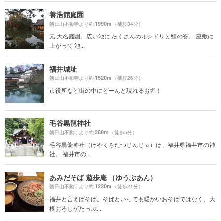
養浩館庭園
1990m
朝日山不動寺より約
（徒歩34分）
元 大名庭園。広い池に たくさんのオシドリと鯉の姿。 座敷に
上がって 池...
福井城址
1520m
朝日山不動寺より約
（徒歩26分）
市役所など街の中にどーんと現れるお堀！
毛谷黒龍神社
280m
朝日山不動寺より約
（徒歩5分）
毛谷黒龍神社（けやくろたつじんじゃ）は、福井県福井市の神
社。 福井市の...
あみだそば 遊歩庵 （ゆうぶあん）
1220m
朝日山不動寺より約
（徒歩21分）
福井と言えばそば。そばといっても暖かいおそばではなく、大
根おろしがたっぷ...