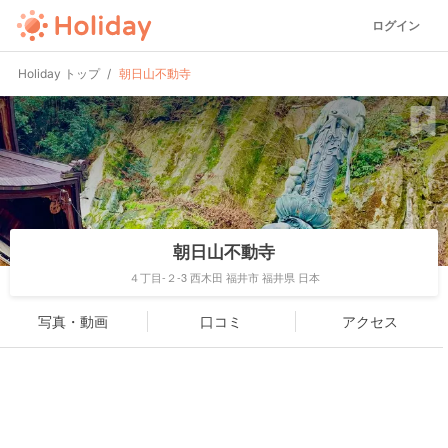
ログイン
Holiday トップ
朝日山不動寺
朝日山不動寺
４丁目-２-3 西木田 福井市 福井県 日本
写真・動画
口コミ
アクセス