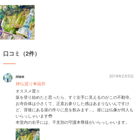
口コミ（2件）
mee
2019年2月5日
神仏巡り❁福井
オススメ度☆
坂を登り始めたと思ったら、すぐ左手に見えるのがこの不動寺。
お寺自体は小さくて、正直お参りした感はあまりないんですけ
ど、背後にある崖の作りに息を飲みます…。崖には仏像が何人も
いらっしゃいます😳
本堂内の右手には、干支別の守護本尊様がいらっしゃいます。